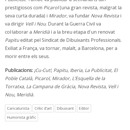
prestigiosos com
Picarol
(una gran revista, malgrat la
seva curta durada)­ i
Mirador
, va fundar
Nova Revista
i
va dirigir
Vell i Nou
. Durant la Guerra Civil va
col·laborar a
Meridià
i a la breu etapa d'un renovat
Papitu
editat pel Sindicat de Dibuixants Professionals.
Exiliat a França, va tornar, malalt, a Barcelona, per a
morir entre els seus.
Publicacions:
¡Cu-Cut!, Papitu, Iberia, La Publicitat, El
Poble Català, Picarol, Mirador, L’Esquella de la
Torratxa, La Campana de Gràcia
,
Nova Revista,
Vell i
Nou
,
Meridià.
Caricaturista
Crític d’art
Dibuixant
Editor
Humorista gràfic