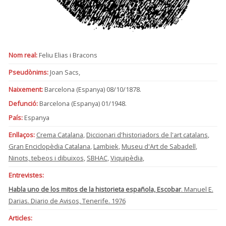
Nom real:
Feliu Elias i Bracons
Pseudònims:
Joan Sacs,
Naixement:
Barcelona (Espanya) 08/10/1878.
Defunció:
Barcelona (Espanya) 01/1948.
País:
Espanya
Enllaços:
Crema Catalana
,
Diccionari d'historiadors de l'art catalans
,
Gran Enciclopèdia Catalana
,
Lambiek
,
Museu d'Art de Sabadell
,
Ninots, tebeos i dibuixos
,
SBHAC
,
Viquipèdia
,
Entrevistes:
Habla uno de los mitos de la historieta española, Escobar
. Manuel E.
Darias. Diario de Avisos, Tenerife. 1976
Articles: