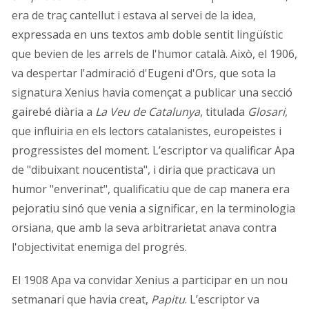
era de traç cantellut i estava al servei de la idea,
expressada en uns textos amb doble sentit lingüístic
que bevien de les arrels de l'humor català. Això, el 1906,
va despertar l'admiració d'Eugeni d'Ors, que sota la
signatura Xenius havia començat a publicar una secció
gairebé diària a
La Veu de Catalunya
, titulada
Glosari
,
que influiria en els lectors catalanistes, europeistes i
progressistes del moment. L’escriptor va qualificar Apa
de "dibuixant noucentista", i diria que practicava un
humor "enverinat", qualificatiu que de cap manera era
pejoratiu sinó que venia a significar, en la terminologia
orsiana, que amb la seva arbitrarietat anava contra
l'objectivitat enemiga del progrés.
El 1908 Apa va convidar Xenius a participar en un nou
setmanari que havia creat,
Papitu
. L’escriptor va