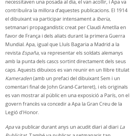
necessitaven una posada al dia, el van acollir, i Apa va
contribuíira la millora d’aquestes publicacions. El 1914
el dibuixant va participar intensament a
Iberia
,
setmanari propagandístic creat per Claudi Ametlla en
favor de França i dels aliats durant la primera Guerra
Mundial. Apa, igual que Lluís Bagaria a Madrid a la
revista
España
, va representar els soldats alemanys
amb la punta dels cascs sortint directament dels seus
caps. Aquests dibuixos es van reunir en un llibre titulat
Kameraden
(amb un prefaci del dibuixant Sem i un
comentari final de John Grand-Carteret), i els originals
es van mostrar al públic en una exposició a París, on el
govern francès va concedir a Apa la Gran Creu de la
Legió d'Honor.
Apa
va publicar durant anys un acudit diari al diari
La
Publicitat
. També va publicar a setmanaris tan