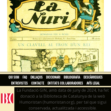
QUI SOM
FAQ
ENLLAÇOS
DICCIONARI
BIBLIOGRAFIA
DESCÀRREGUES
ENTREVISTES
CONTACTE
ENTITATS COL·LABORADORES
AVÍS LEGAL
La Fundació GIN, amb data de juny de 2024, ha fet
donació a la Biblioteca de Catalunya de la web
Humoristan (humoristan.org), per tal que sigui
conservada, actualitzada i accessible.