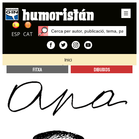
ESP
CAT
Inici
Autors
FITXA
DIBUIXOS