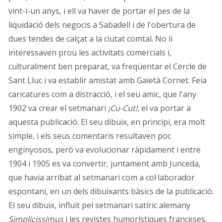
vint-i-un anys, i ell va haver de portar el pes de la
liquidació dels negocis a Sabadell i de l'obertura de
dues tendes de calçat a la ciutat comtal. No li
interessaven prou les activitats comercials i,
culturalment ben preparat, va freqüentar el Cercle de
Sant Lluc i va establir amistat amb Gaietà Cornet. Feia
caricatures com a distracció, i el seu amic, que l'any
1902 va crear el setmanari
¡Cu-Cut!
, el va portar a
aquesta publicació. El seu dibuix, en principi, era molt
simple, i els seus comentaris resultaven poc
enginyosos, però va evolucionar ràpidament i entre
1904 i 1905 es va convertir, juntament amb Junceda,
que havia arribat al setmanari com a col·laborador
espontani, en un dels dibuixants bàsics de la publicació.
El seu dibuix, influït pel setmanari satíric alemany
Simplicissimus
i les revistes humorístiques franceses,