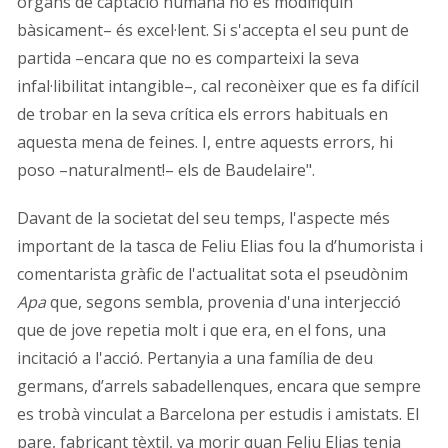
òrgans de captació humana no es modifiquin
bàsicament– és excel·lent. Si s'accepta el seu punt de
partida –encara que no es comparteixi la seva
infal·libilitat intangible–, cal reconèixer que es fa difícil
de trobar en la seva crítica els errors habituals en
aquesta mena de feines. I, entre aquests errors, hi
poso –naturalment!– els de Baudelaire".
Davant de la societat del seu temps, l'aspecte més
important de la tasca de Feliu Elias fou la d’humorista i
comentarista gràfic de l'actualitat sota el pseudònim
Apa
que, segons sembla, provenia d'una interjecció
que de jove repetia molt i que era, en el fons, una
incitació a l'acció. Pertanyia a una família de deu
germans, d’arrels sabadellenques, encara que sempre
es trobà vinculat a Barcelona per estudis i amistats. El
pare, fabricant tèxtil, va morir quan Feliu Elias tenia