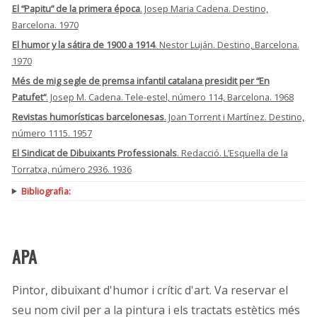
El “Papitu” de la primera época
. Josep Maria Cadena. Destino,
Barcelona. 1970
El humor y la sátira de 1900 a 1914
. Nestor Luján. Destino, Barcelona.
1970
Més de mig segle de premsa infantil catalana presidit per “En
Patufet“
. Josep M. Cadena. Tele-estel, número 114, Barcelona. 1968
Revistas humorísticas barcelonesas
. Joan Torrent i Martínez. Destino,
número 1115. 1957
El Sindicat de Dibuixants Professionals
. Redacció. L’Esquella de la
Torratxa, número 2936. 1936
Bibliografia:
APA
Pintor, dibuixant d'humor i crític d'art. Va reservar el
seu nom civil per a la pintura i els tractats estètics més