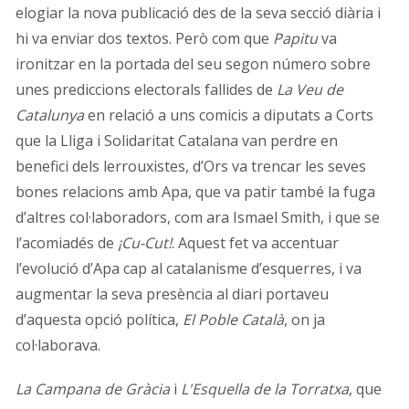
elogiar la nova publicació des de la seva secció diària i
hi va enviar dos textos. Però com que
Papitu
va
ironitzar en la portada del seu segon número sobre
unes prediccions electorals fallides de
La Veu de
Catalunya
en relació a uns comicis a diputats a Corts
que la Lliga i Solidaritat Catalana van perdre en
benefici dels lerrouxistes, d’Ors va trencar les seves
bones relacions amb Apa, que va patir també la fuga
d’altres col·laboradors, com ara Ismael Smith, i que se
l’acomiadés de
¡Cu-Cut!
. Aquest fet va accentuar
l’evolució d’Apa cap al catalanisme d’esquerres, i va
augmentar la seva presència al diari portaveu
d’aquesta opció política,
El Poble Català
, on ja
col·laborava.
La Campana de Gràcia
i
L'Esquella de la Torratxa
, que