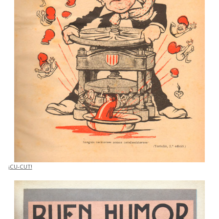
¡CU-CUT!