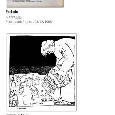
Portada
Autor:
Apa
.
Publicació:
Papitu
. 23/12/1908