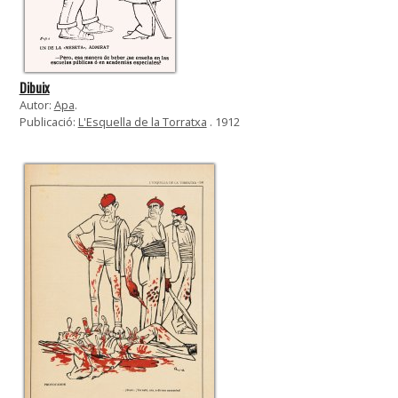
Dibuix
Autor:
Apa
.
Publicació:
L'Esquella de la Torratxa
. 1912