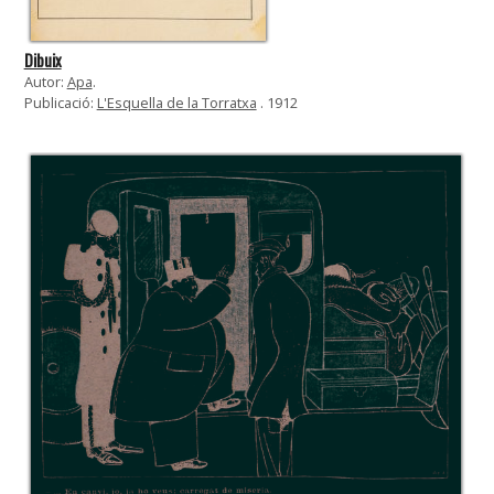
Dibuix
Autor:
Apa
.
Publicació:
L'Esquella de la Torratxa
. 1912