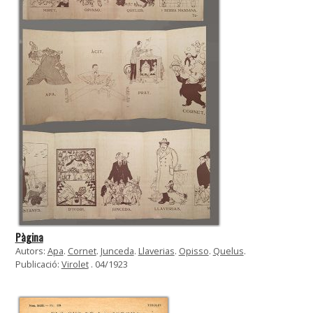
Pàgina
Autors:
Apa
.
Cornet
.
Junceda
.
Llaverias
.
Opisso
.
Quelus
.
Publicació:
Virolet
. 04/1923