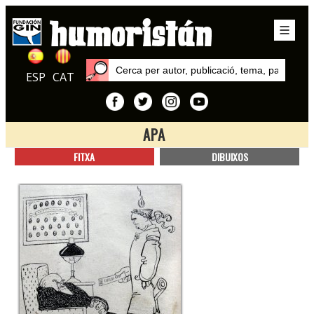
ESP
CAT
APA
Inici
FITXA
DIBUIXOS
Autors
Apa