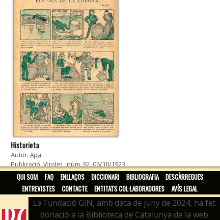
Historieta
Autor:
Apa
.
Publicació:
Virolet
, núm. 92. 06/10/1923
QUI SOM
FAQ
ENLLAÇOS
DICCIONARI
BIBLIOGRAFIA
DESCÀRREGUES
ENTREVISTES
CONTACTE
ENTITATS COL·LABORADORES
AVÍS LEGAL
La Fundació GIN, amb data de juny de 2024, ha fet
donació a la Biblioteca de Catalunya de la web