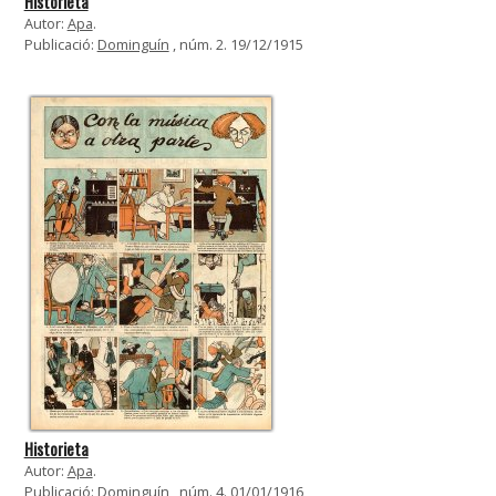
Historieta
Autor:
Apa
.
Publicació:
Dominguín
, núm. 2. 19/12/1915
Historieta
Autor:
Apa
.
Publicació:
Dominguín
, núm. 4. 01/01/1916