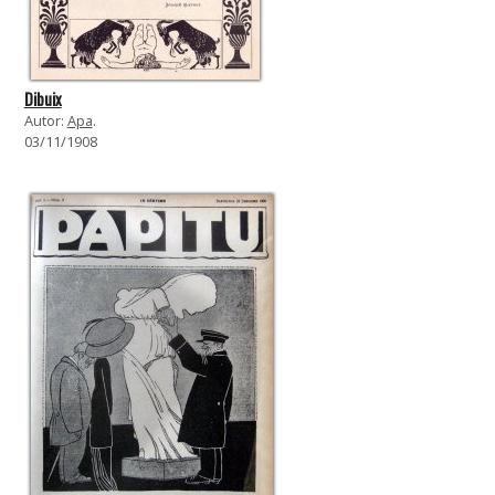
Dibuix
Autor:
Apa
.
03/11/1908