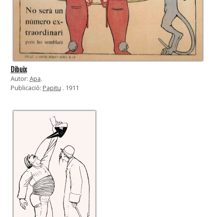
Dibuix
Autor:
Apa
.
Publicació:
Papitu
. 1911