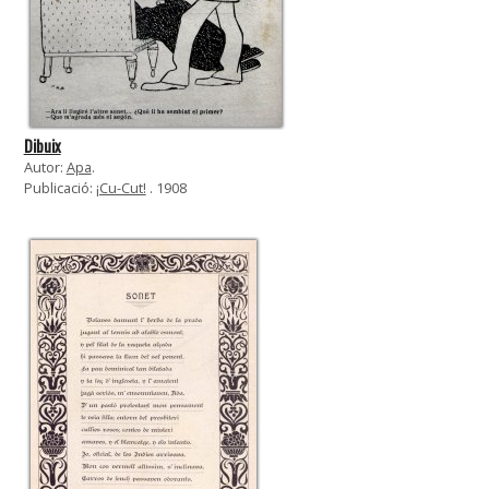
Dibuix
Autor:
Apa
.
Publicació:
¡Cu-Cut!
. 1908