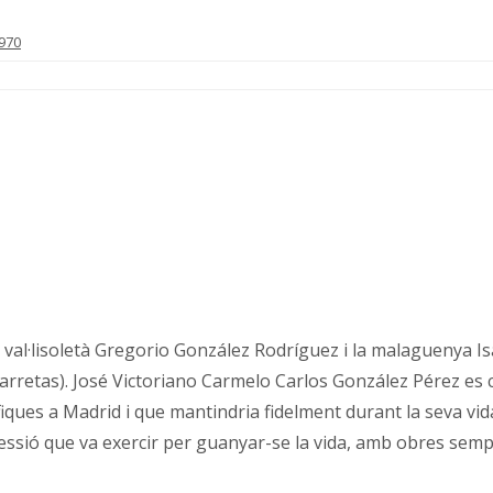
1970
pel val·lisoletà Gregorio González Rodríguez i la malaguenya
Carretas). José Victoriano Carmelo Carlos González Pérez es c
ues a Madrid i que mantindria fidelment durant la seva vida
fessió que va exercir per guanyar-se la vida, amb obres semp