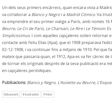
Un dels seus primers encàrrecs, quan encara vivia a Madrid, v
va col·laborar a
Blanco y Negro
i a
Madrid Cómico
. Va il·l
va emprendre el seu primer viatge a París, amb només 16 franc
Beurre
,
Le Cri de Paris
,
Le Charivari
,
Le Rire
i
Le Témoin
. E
Simplicissimus
. I com aquelles capçaleres solien retornar e
contacte amb Feliu Elias (Apa), que el 1908 preparava l’edic
02-12-1908, i va continuar fins a mitjans de 1910. Pel que f
mateix que passaria quan, el 1912, Apa es va fer càrrec de l
de tornar els originals després de la seva publicació era mé
en capçaleres periòdiques.
Publicacions:
Blanco y Negro, L’Assiette au Beurre, L’Esquell
Dibuixant
Il·lustrador
Pintor