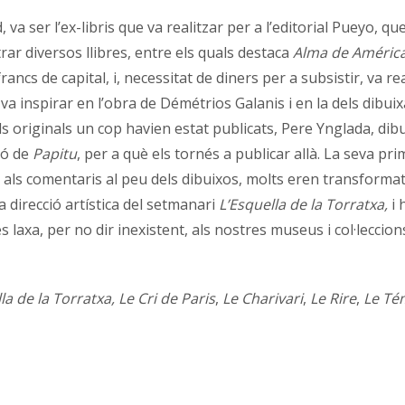
a ser l’ex-libris que va realitzar per a l’editorial Pueyo, qu
ustrar diversos llibres, entre els quals destaca
Alma de Améric
s de capital, i, necessitat de diners per a subsistir, va reali
s va inspirar en l’obra de Démétrios Galanis i en la dels dib
ls originals un cop havien estat publicats, Pere Ynglada, dibu
ió de
Papitu
, per a què els tornés a publicar allà. La seva p
a als comentaris al peu dels dibuixos, molts eren transformats
a direcció artística del setmanari
L’Esquella de la Torratxa,
i 
s laxa, per no dir inexistent, als nostres museus i col·lecci
a de la Torratxa, Le Cri de Paris
,
Le Charivari
,
Le Rire
,
Le Té