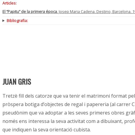
Articles:
El “Papitu” de la primera época
. Josep Maria Cadena. Destino, Barcelona. 
Bibliografia:
JUAN GRIS
Tretzè fill dels catorze que va tenir el matrimoni format 
pròspera botiga d’objectes de regal i papereria (al carrer 
pseudònim que va adoptar a les seves primeres obres gràfiq
només ens interessa la seva activitat com a dibuixant, pro
que indiquen la seva orientació cubista.