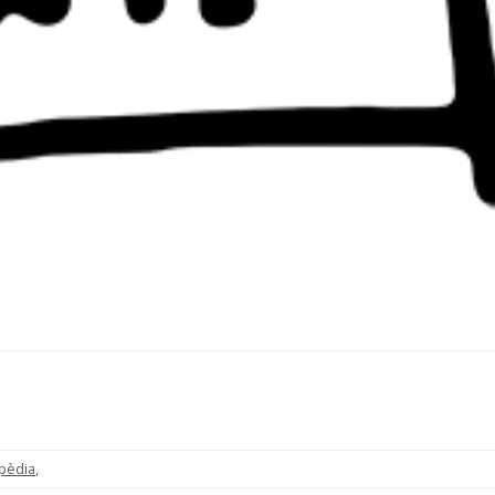
pèdia
,