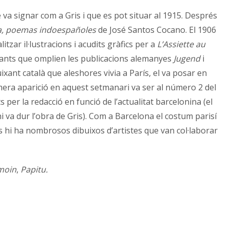
e va signar com a Gris i que es pot situar al 1915. Després
a, poemas indoespañoles
de José Santos Cocano. El 1906
tzar il·lustracions i acudits gràfics per a
L’Assiette au
uixants que omplien les publicacions alemanyes
Jugend
i
ixant català que aleshores vivia a París, el va posar en
rimera aparició en aquest setmanari va ser al número 2 del
 per la redacció en funció de l’actualitat barcelonina (el
hi va dur l’obra de Gris). Com a Barcelona el costum parisí
ons hi ha nombrosos dibuixos d’artistes que van col·laborar
moin
,
Papitu.