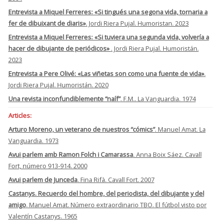
Entrevista a Miquel Ferreres: «Si tingués una segona vida, tornaria a
fer de dibuixant de diaris»
. Jordi Riera Pujal. Humoristan. 2023
Entrevista a Miquel Ferreres: «Si tuviera una segunda vida, volvería a
hacer de dibujante de periódicos»
. Jordi Riera Pujal. Humoristán.
2023
Entrevista a Pere Olivé: «Las viñetas son como una fuente de vida»
.
Jordi Riera Pujal. Humoristán. 2020
Una revista inconfundiblemente “naíf”
. F.M.. La Vanguardia. 1974
Articles:
Arturo Moreno, un veterano de nuestros “cómics”
. Manuel Amat. La
Vanguardia. 1973
Avui parlem amb Ramon Folch i Camarassa
. Anna Boix Sáez. Cavall
Fort, número 913-914. 2000
Avui parlem de Junceda
. Fina Rifà. Cavall Fort. 2007
Castanys. Recuerdo del hombre, del periodista, del dibujante y del
amigo
. Manuel Amat. Número extraordinario TBO. El fútbol visto por
Valentín Castanys. 1965