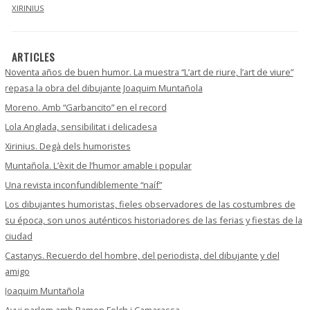
XIRINIUS
ARTICLES
Noventa años de buen humor. La muestra “L’art de riure, l’art de viure”
repasa la obra del dibujante Joaquim Muntañola
Moreno. Amb “Garbancito” en el record
Lola Anglada, sensibilitat i delicadesa
Xirinius. Degà dels humoristes
Muntañola. L’èxit de l’humor amable i popular
Una revista inconfundiblemente “naíf”
Los dibujantes humoristas, fieles observadores de las costumbres de
su época, son unos auténticos historiadores de las ferias y fiestas de la
ciudad
Castanys. Recuerdo del hombre, del periodista, del dibujante y del
amigo
Joaquim Muntañola
Avui parlem amb Ramon Folch i Camarassa