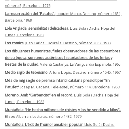
número 5, Barcelona. 1976
La resurrección del “Patufet”
. Joaquim Marco. Destino, número 1631,
Barcelona. 1969
Lola Anglada, sensibilitat i delicadesa
. Lluís Solà i Dachs. Hoja del
Lunes, Barcelona. 1982
Los comics
. Juan Carlos Cucurella. Destino, número 2062. 1977
Los dibujantes humoristas, fieles observadores de las costumbres
de su época, son unos auténticos historiadores de las ferias y
fiestas de la ciudad
. Valentí Castanys. La Vanguardia Española. 1965
Medio siglo de tebeismo
. Arturo Llopis. Destino, número 1545. 1967
Més de mig segle de premsa infantil catalana presidit per “En
Patufet“
. Josep M. Cadena. Tele-estel, número 114, Barcelona. 1968
Moreno. Amb “Garbancito” en el record
. Lluís Solà i Dachs. Hoja del
Lunes, Barcelona. 1982
Muntañola: “He hecho millones de chistes y los he vendido a kilos”.
.
Eliseo Albarran. Lecturas, número 1432. 1979
Muntañola. L’èxit de l’humor amable i popular
. Lluís Solà i Dachs.