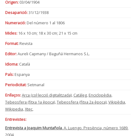
Origen:
03/04/1904
Desaparició:
31/12/1938
Numeració:
Del número 1 al 1806
Mides:
16 x 10 cm; 18 x 30 cm; 21 x 15 cm
Format:
Revista
Editor:
Aureli Capmany / Baguñá Hermanos S.L.
Idioma:
Català
País:
Espanya
Periodicitat:
Setmanal
Enllaços:
Arca (col·lecció digitalitzada)
,
Catàleg
,
Enciclopèdia
,
Tebeosfera (fitxa 1a època)
,
Tebeosfera (fitxa 2a època)
,
Vikipèdia
,
Wikipedia
,
Xtec
,
Entrevistes:
Entrevista a Joaquim Muntañola
. A. Luengo. Presència, número 1689.
2004