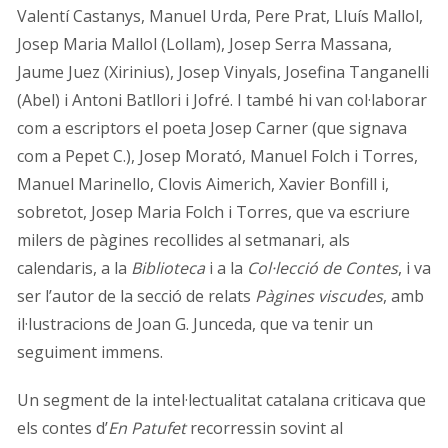
Valentí Castanys, Manuel Urda, Pere Prat, Lluís Mallol,
Josep Maria Mallol (Lollam), Josep Serra Massana,
Jaume Juez (Xirinius), Josep Vinyals, Josefina Tanganelli
(Abel) i Antoni Batllori i Jofré. I també hi van col·laborar
com a escriptors el poeta Josep Carner (que signava
com a Pepet C.), Josep Morató, Manuel Folch i Torres,
Manuel Marinello, Clovis Aimerich, Xavier Bonfill i,
sobretot, Josep Maria Folch i Torres, que va escriure
milers de pàgines recollides al setmanari, als
calendaris, a la
Biblioteca
i a la
Col·lecció de Contes
, i va
ser l’autor de la secció de relats
Pàgines viscudes
, amb
il·lustracions de Joan G. Junceda, que va tenir un
seguiment immens.
Un segment de la intel·lectualitat catalana criticava que
els contes d’
En Patufet
recorressin sovint al