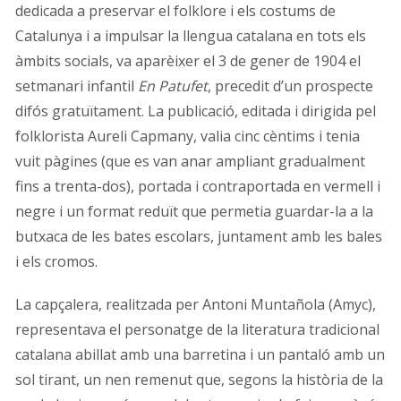
dedicada a preservar el folklore i els costums de
Catalunya i a impulsar la llengua catalana en tots els
àmbits socials, va aparèixer el 3 de gener de 1904 el
setmanari infantil
En Patufet
, precedit d’un prospecte
difós gratuïtament. La publicació, editada i dirigida pel
folklorista Aureli Capmany, valia cinc cèntims i tenia
vuit pàgines (que es van anar ampliant gradualment
fins a trenta-dos), portada i contraportada en vermell i
negre i un format reduït que permetia guardar-la a la
butxaca de les bates escolars, juntament amb les bales
i els cromos.
La capçalera, realitzada per Antoni Muntañola (Amyc),
representava el personatge de la literatura tradicional
catalana abillat amb una barretina i un pantaló amb un
sol tirant, un nen remenut que, segons la història de la