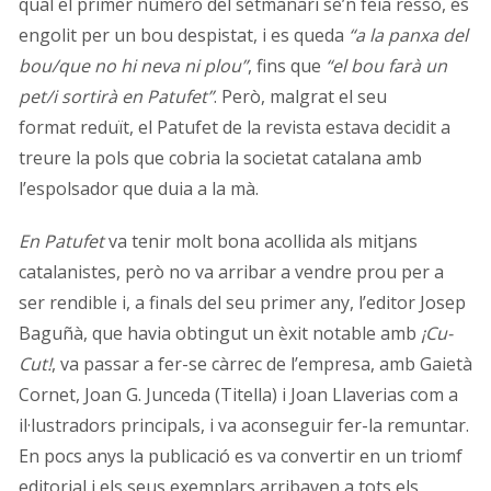
qual el primer número del setmanari se’n feia ressò, és
engolit per un bou despistat, i es queda
“a la panxa del
bou/que no hi neva ni plou”
, fins que
“el bou farà un
pet/i sortirà en Patufet”
. Però, malgrat el seu
format reduït, el Patufet de la revista estava decidit a
treure la pols que cobria la societat catalana amb
l’espolsador que duia a la mà.
En Patufet
va tenir molt bona acollida als mitjans
catalanistes, però no va arribar a vendre prou per a
ser rendible i, a finals del seu primer any, l’editor Josep
Baguñà, que havia obtingut un èxit notable amb
¡Cu-
Cut!
, va passar a fer-se càrrec de l’empresa, amb Gaietà
Cornet, Joan G. Junceda (Titella) i Joan Llaverias com a
il·lustradors principals, i va aconseguir fer-la remuntar.
En pocs anys la publicació es va convertir en un triomf
editorial i els seus exemplars arribaven a tots els