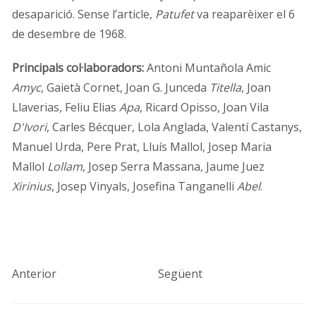
desaparició. Sense l’article,
Patufet
va reaparèixer el 6
de desembre de 1968.
Principals
col·laboradors:
Antoni Muntañola Amic
Amyc
, Gaietà Cornet, Joan G. Junceda
Titella
, Joan
Llaverias, Feliu Elias
Apa
, Ricard Opisso, Joan Vila
D'Ivori
, Carles Bécquer, Lola Anglada, Valentí Castanys,
Manuel Urda, Pere Prat, Lluís Mallol, Josep Maria
Mallol
Lollam
, Josep Serra Massana, Jaume Juez
Xirinius
, Josep Vinyals, Josefina Tanganelli
Abel
.
Anterior
Següent