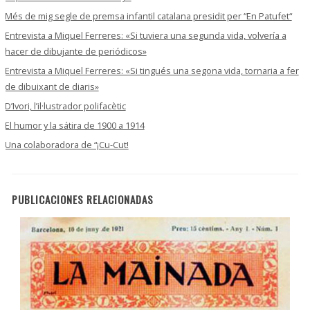
Més de mig segle de premsa infantil catalana presidit per “En Patufet“
Entrevista a Miquel Ferreres: «Si tuviera una segunda vida, volvería a
hacer de dibujante de periódicos»
Entrevista a Miquel Ferreres: «Si tingués una segona vida, tornaria a fer
de dibuixant de diaris»
D’Ivori, l’il·lustrador polifacètic
El humor y la sátira de 1900 a 1914
Una colaboradora de “¡Cu-Cut!
PUBLICACIONES RELACIONADAS