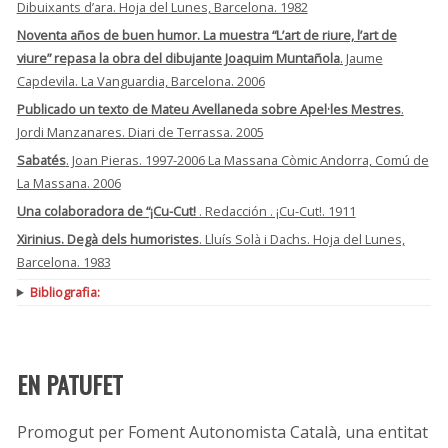
Dibuixants d’ara. Hoja del Lunes, Barcelona. 1982
Noventa años de buen humor. La muestra “L’art de riure, l’art de
viure” repasa la obra del dibujante Joaquim Muntañola
. Jaume
Capdevila. La Vanguardia, Barcelona. 2006
Publicado un texto de Mateu Avellaneda sobre Apel·les Mestres
.
Jordi Manzanares. Diari de Terrassa. 2005
Sabatés
. Joan Pieras. 1997-2006 La Massana Còmic Andorra, Comú de
La Massana. 2006
Una colaboradora de “¡Cu-Cut!
. Redacción . ¡Cu-Cut!. 1911
Xirinius. Degà dels humoristes
. Lluís Solà i Dachs. Hoja del Lunes,
Barcelona. 1983
Bibliografia:
EN PATUFET
Promogut per Foment Autonomista Català, una entitat