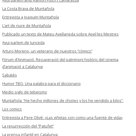
La Costa Brava de Muntañola
Entrevista a Joaquim Muntañola
L’art de riure de Muntañola
Publicado un texto de Mateu Avellaneda sobre Apel·les Mestres
Avui parlem de Junceda
Arturo Moreno, un veterano de nuestros “cómics”
Fòrum d’Animació. Recuperació del patrimoni històric del cinema
d’animació a Catalunya
Sabatés
Humor TBO. Una palabra para el diccionario
Medio siglo de tebeismo
Muntañola: “He hecho millones de chistes y los he vendido a kilos”.
Los comics
Entrevista a Pere Olivé: «Las viñetas son como una fuente de vida»
La resurrección del “Patufet”
La prensa infantil en Catalunya