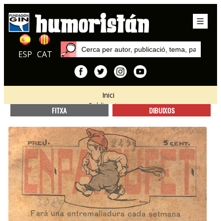
ESP
CAT
Inici
Publicacions
FITXA
DIBUIXOS