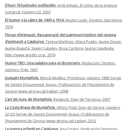
D’Ivori, l’il·lustrador polifacètic
. Jordi Artigas. El còmic de la premsa
comarcal, número 53. 2007
El humor y la sátira de 1900 a 1914
. Nestor Luján. Destino, Barcelona.
1970
Fòrum d’Animació. Recuperació del patrimoni històric del cinema
d’animació a Catalunya
. Teresa Martínez, Maria Pagès, Jaume Duran,
Jaume Baguñà, Xavier Cubeles, Rosa Cardona, Jaume Capdevila.
http://www.gredits.org/. 2016
Humor TBO. Una palabra para el diccionario
. Redacción. Destino,
número 1544. 1967
Joaquim Muntañola
. Mercè Miralles. Presència, número 1889 Servei
de Gestió Documental, Arxius i Publicacions de l’Ajuntament de
Girona (www.girona.cat/sgdap). 2008
L’art de riure de Muntañola
. Redacció. Diari de Terrassa. 2007
La Costa Brava de Muntañola
. Alfons Petit. Diari de Girona, número
22133 Servei de Gestió Documental, Arxius i Publicacions de
l’Ajuntament de Girona (www.girona.cat/sgdap). 2012
La prensa infantil en Catalunya
. Ana Estany. Vindicación feminista,