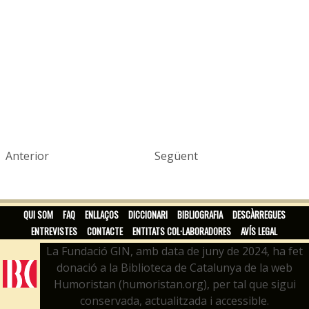
Anterior
Següent
QUI SOM
FAQ
ENLLAÇOS
DICCIONARI
BIBLIOGRAFIA
DESCÀRREGUES
ENTREVISTES
CONTACTE
ENTITATS COL·LABORADORES
AVÍS LEGAL
La Fundació GIN, amb data de juny de 2024, ha fet
donació a la Biblioteca de Catalunya de la web
Humoristan (humoristan.org), per tal que sigui
conservada, actualitzada i accessible.