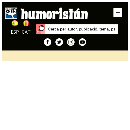
ESP
CAT
Inici
Articles