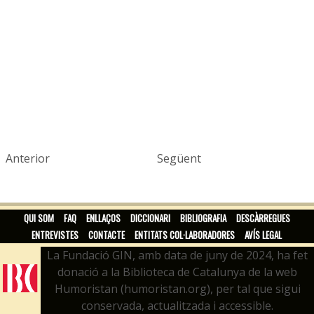
Anterior
Següent
QUI SOM
FAQ
ENLLAÇOS
DICCIONARI
BIBLIOGRAFIA
DESCÀRREGUES
ENTREVISTES
CONTACTE
ENTITATS COL·LABORADORES
AVÍS LEGAL
La Fundació GIN, amb data de juny de 2024, ha fet
donació a la Biblioteca de Catalunya de la web
Humoristan (humoristan.org), per tal que sigui
conservada, actualitzada i accessible.