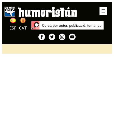
ESP
CAT
Inici
Articles