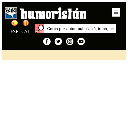
ESP
CAT
Inici
Articles