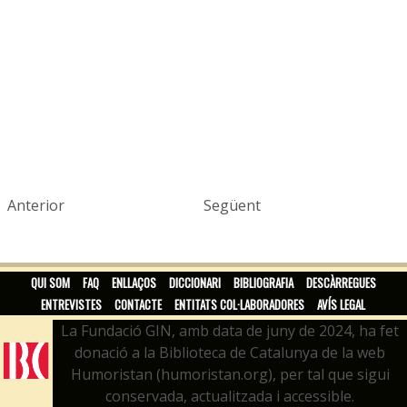
Anterior
Següent
QUI SOM
FAQ
ENLLAÇOS
DICCIONARI
BIBLIOGRAFIA
DESCÀRREGUES
ENTREVISTES
CONTACTE
ENTITATS COL·LABORADORES
AVÍS LEGAL
La Fundació GIN, amb data de juny de 2024, ha fet
donació a la Biblioteca de Catalunya de la web
Humoristan (humoristan.org), per tal que sigui
conservada, actualitzada i accessible.