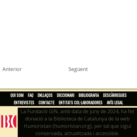
Anterior
Següent
QUI SOM
FAQ
ENLLAÇOS
DICCIONARI
BIBLIOGRAFIA
DESCÀRREGUES
ENTREVISTES
CONTACTE
ENTITATS COL·LABORADORES
AVÍS LEGAL
La Fundació GIN, amb data de juny de 2024, ha fet
donació a la Biblioteca de Catalunya de la web
Humoristan (humoristan.org), per tal que sigui
conservada, actualitzada i accessible.