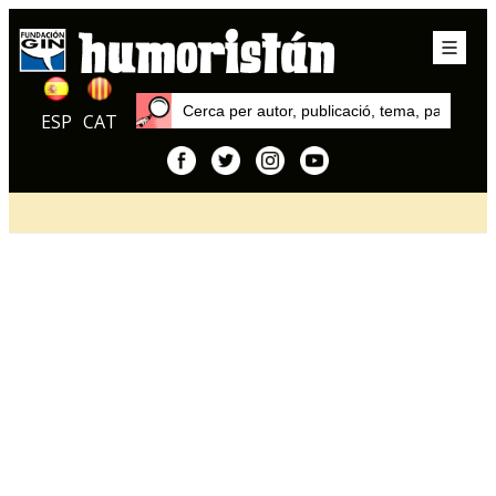
ESP
CAT
Inici
Articles