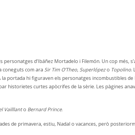
s personatges d’Ibáñez Mortadelo i Filemón. Un cop més, s’ap
ja coneguts com ara
Sir Tim O’Theo
,
Superlópez
o
Topolino
.
 A la portada hi figuraven els personatges incombustibles de
ar historietes curtes apòcrifes de la sèrie. Les pàgines anav
l Vailllant
o
Bernard Prince
.
porades de primavera, estiu, Nadal o vacances, però posterior