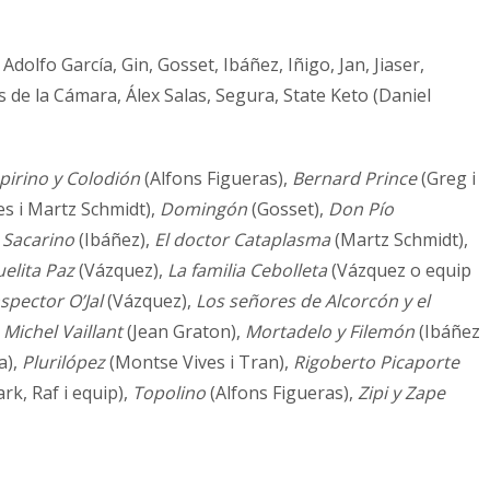
Adolfo García, Gin, Gosset, Ibáñez, Iñigo, Jan, Jiaser,
 de la Cámara, Álex Salas, Segura, State Keto (Daniel
pirino y Colodión
(Alfons Figueras),
Bernard Prince
(Greg i
s i Martz Schmidt),
Domingón
(Gosset),
Don Pío
 Sacarino
(Ibáñez),
El doctor Cataplasma
(Martz Schmidt),
uelita Paz
(Vázquez),
La familia Cebolleta
(Vázquez o equip
spector O’Jal
(Vázquez),
Los señores de Alcorcón y el
,
Michel Vaillant
(Jean Graton),
Mortadelo y Filemón
(Ibáñez
a),
Plurilópez
(Montse Vives i Tran),
Rigoberto Picaporte
rk, Raf i equip),
Topolino
(Alfons Figueras),
Zipi y Zape