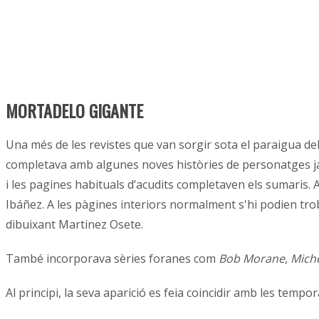
MORTADELO GIGANTE
Una més de les revistes que van sorgir sota el paraigua del
completava amb algunes noves històries de personatges 
i les pagines habituals d’acudits completaven els sumaris.
Ibáñez. A les pàgines interiors normalment s'hi podien trob
dibuixant Martinez Osete.
També incorporava sèries foranes com
Bob Morane
,
Miche
Al principi, la seva aparició es feia coincidir amb les tem