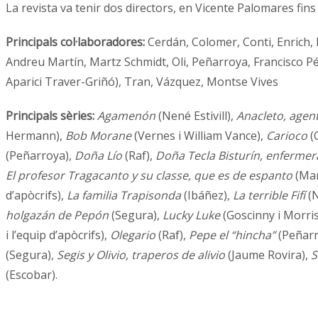
La revista va tenir dos directors, en Vicente Palomares fins 
Principals col·laboradores:
Cerdán, Colomer, Conti, Enrich, E
Andreu Martín, Martz Schmidt, Oli, Peñarroya, Francisco Pé
Aparici Traver-Griñó), Tran, Vázquez, Montse Vives
Principals sèries:
Agamenón
(Nené Estivill),
Anacleto, agen
Hermann),
Bob Morane
(Vernes i William Vance),
Carioco
(
(Peñarroya),
Doña Lío
(Raf),
Doña Tecla Bisturín, enfermer
El profesor Tragacanto y su classe, que es de espanto
(Mar
d’apòcrifs),
La familia Trapisonda
(Ibáñez),
La terrible Fifí
(N
holgazán de Pepón
(Segura),
Lucky Luke
(Goscinny i Morris
i l’equip d’apòcrifs),
Olegario
(Raf),
Pepe el “hincha”
(Peñarr
(Segura),
Segis y Olivio, traperos de alivio
(Jaume Rovira),
S
(Escobar).