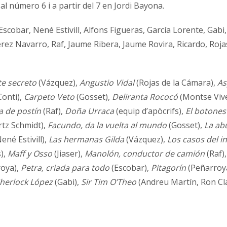
al número 6 i a partir del 7 en Jordi Bayona.
scobar, Nené Estivill, Alfons Figueras, García Lorente, Gabi, 
rez Navarro, Raf, Jaume Ribera, Jaume Rovira, Ricardo, Rojas
te secreto
(Vázquez),
Angustio Vidal
(Rojas de la Cámara),
As
Conti),
Carpeto Veto
(Gosset),
Deliranta Rococó
(Montse Vive
a de postín
(Raf),
Doña Urraca
(equip d’apòcrifs),
El botones
tz Schmidt),
Facundo, da la vuelta al mundo
(Gosset),
La ab
ené Estivill),
Las hermanas Gilda
(Vázquez),
Los casos del in
),
Maff y Osso
(Jiaser),
Manolón, conductor de camión
(Raf)
oya),
Petra, criada para todo
(Escobar),
Pitagorín
(Peñarroy
herlock López
(Gabi),
Sir Tim O’Theo
(Andreu Martín, Ron Cla