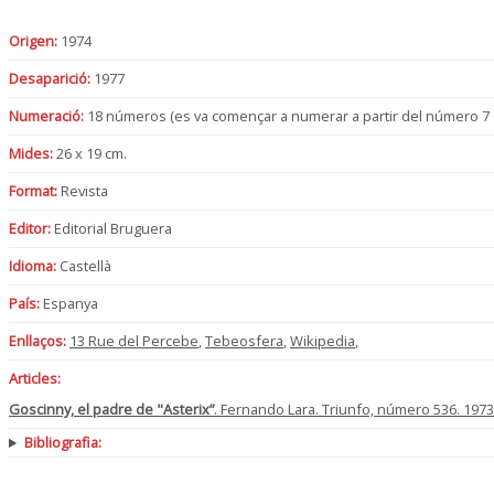
Origen:
1974
Desaparició:
1977
Numeració:
18 números (es va començar a numerar a partir del número 7
Mides:
26 x 19 cm.
Format:
Revista
Editor:
Editorial Bruguera
Idioma:
Castellà
País:
Espanya
Enllaços:
13 Rue del Percebe
,
Tebeosfera
,
Wikipedia
,
Articles:
Goscinny, el padre de "Asterix”
. Fernando Lara. Triunfo, número 536. 1973
Bibliografia: