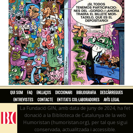
MORTADELO GIGANTE
QUI SOM
FAQ
ENLLAÇOS
DICCIONARI
BIBLIOGRAFIA
DESCÀRREGUES
ENTREVISTES
CONTACTE
ENTITATS COL·LABORADORES
AVÍS LEGAL
La Fundació GIN, amb data de juny de 2024, ha fet
donació a la Biblioteca de Catalunya de la web
Humoristan (humoristan.org), per tal que sigui
conservada, actualitzada i accessible.