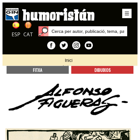
ESP
CAT
Inici
Autors
FITXA
DIBUIXOS