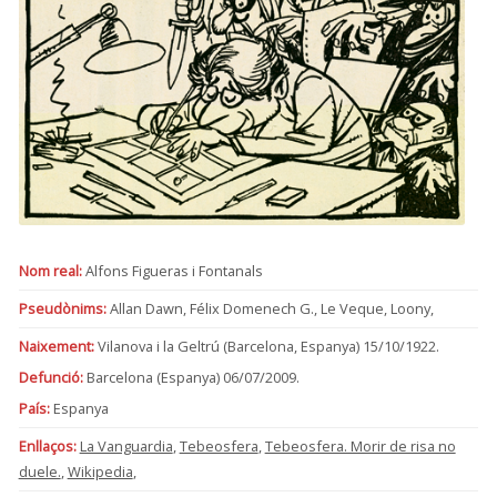
Nom real:
Alfons Figueras i Fontanals
Pseudònims:
Allan Dawn, Félix Domenech G., Le Veque, Loony,
Naixement:
Vilanova i la Geltrú (Barcelona, Espanya) 15/10/1922.
Defunció:
Barcelona (Espanya) 06/07/2009.
País:
Espanya
Enllaços:
La Vanguardia
,
Tebeosfera
,
Tebeosfera. Morir de risa no
duele.
,
Wikipedia
,