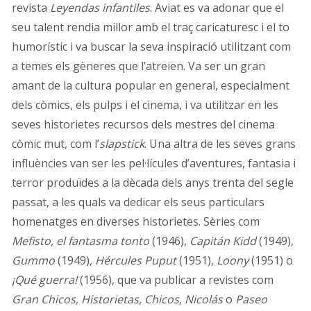
revista
Leyendas infantiles
. Aviat es va adonar que el
seu talent rendia millor amb el traç caricaturesc i el to
humorístic i va buscar la seva inspiració utilitzant com
a temes els gèneres que l’atreien. Va ser un gran
amant de la cultura popular en general, especialment
dels còmics, els pulps i el cinema, i va utilitzar en les
seves historietes recursos dels mestres del cinema
còmic mut, com l’
slapstick
. Una altra de les seves grans
influències van ser les pel·lícules d’aventures, fantasia i
terror produïdes a la dècada dels anys trenta del segle
passat, a les quals va dedicar els seus particulars
homenatges en diverses historietes. Sèries com
Mefisto, el fantasma tonto
(1946),
Capitán Kidd
(1949),
Gummo
(1949),
Hércules Puput
(1951),
Loony
(1951) o
¡Qué guerra!
(1956), que va publicar a revistes com
Gran Chicos, Historietas, Chicos, Nicolás
o
Paseo