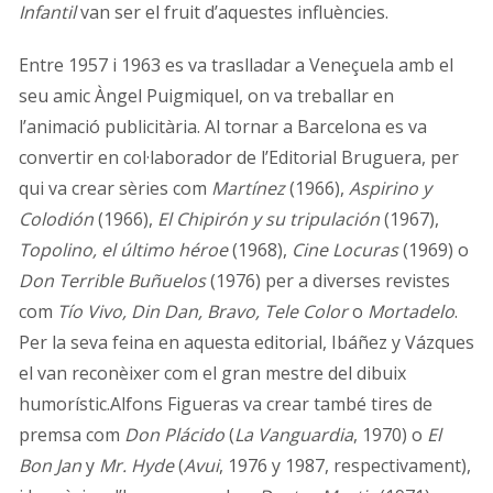
Infantil
van ser el fruit d’aquestes influències.
Entre 1957 i 1963 es va traslladar a Veneçuela amb el
seu amic Àngel Puigmiquel, on va treballar en
l’animació publicitària. Al tornar a Barcelona es va
convertir en col·laborador de l’Editorial Bruguera, per
qui va crear sèries com
Martínez
(1966),
Aspirino y
Colodión
(1966),
El Chipirón y su tripulación
(1967),
Topolino, el último héroe
(1968),
Cine Locuras
(1969) o
Don Terrible Buñuelos
(1976) per a diverses revistes
com
Tío Vivo, Din Dan, Bravo, Tele Color
o
Mortadelo
.
Per la seva feina en aquesta editorial, Ibáñez y Vázques
el van reconèixer com el gran mestre del dibuix
humorístic.Alfons Figueras va crear també tires de
premsa com
Don Plácido
(
La Vanguardia
, 1970) o
El
Bon Jan
y
Mr. Hyde
(
Avui
, 1976 y 1987, respectivament),