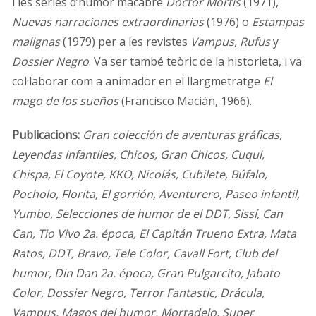
i les sèries d’humor macabre
Doctor Mortis
(1971),
Nuevas narraciones extraordinarias
(1976) o
Estampas
malignas
(1979) per a les revistes
Vampus, Rufus
y
Dossier Negro
. Va ser també teòric de la historieta, i va
col·laborar com a animador en el llargmetratge
El
mago de los sueños
(Francisco Macián, 1966).
Publicacions:
Gran colección de aventuras gráficas,
Leyendas infantiles, Chicos, Gran Chicos, Cuqui,
Chispa, El Coyote, KKO, Nicolás, Cubilete, Búfalo,
Pocholo, Florita, El gorrión, Aventurero, Paseo infantil,
Yumbo, Selecciones de humor de el DDT, Sissí, Can
Can, Tio Vivo 2a. época, El Capitán Trueno Extra, Mata
Ratos, DDT, Bravo, Tele Color, Cavall Fort, Club del
humor, Din Dan 2a. época, Gran Pulgarcito, Jabato
Color, Dossier Negro, Terror Fantastic, Drácula,
Vampus, Magos del humor, Mortadelo, Super