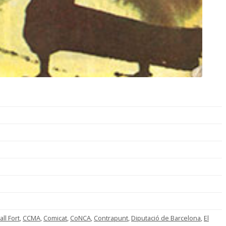
all Fort
,
CCMA
,
Comicat
,
CoNCA
,
Contrapunt
,
Diputació de Barcelona
,
El