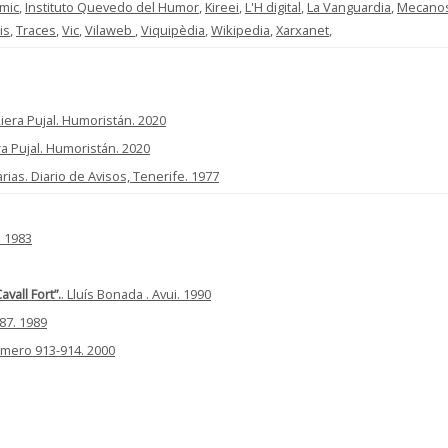
omic
,
Instituto Quevedo del Humor
,
Kireei
,
L'H digital
,
La Vanguardia
,
Mecanos
is
,
Traces
,
Vic
,
Vilaweb
,
Viquipèdia
,
Wikipedia
,
Xarxanet
,
 Riera Pujal. Humoristán. 2020
era Pujal. Humoristán. 2020
arias. Diario de Avisos, Tenerife. 1977
. 1983
vall Fort”.
. Lluís Bonada . Avui. 1990
887. 1989
número 913-914. 2000