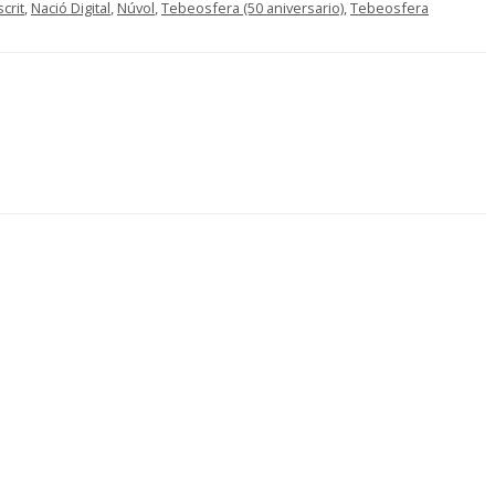
crit
,
Nació Digital
,
Núvol
,
Tebeosfera (50 aniversario)
,
Tebeosfera