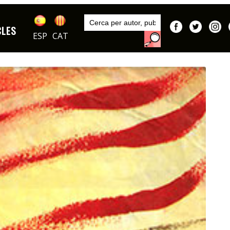
Inici
Publicacions
CLES
DIBUIXOS
ESP
CAT