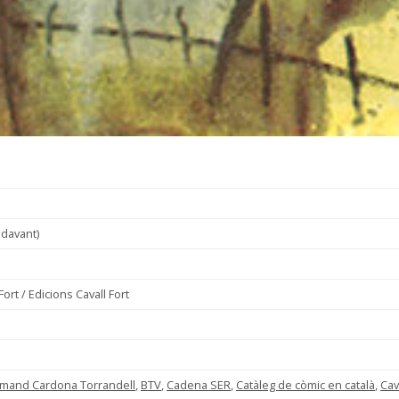
ndavant)
ort / Edicions Cavall Fort
Armand Cardona Torrandell
,
BTV
,
Cadena SER
,
Catàleg de còmic en català
,
Cav