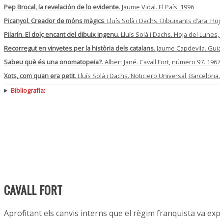
Pep Brocal, la revelación de lo evidente
. Jaume Vidal. El País. 1996
Picanyol. Creador de móns màgics
. Lluís Solà i Dachs. Dibuixants d’ara. H
Pilarín. El dolç encant del dibuix ingenu
. Lluís Solà i Dachs. Hoja del Lunes
Recorregut en vinyetes per la història dels catalans
. Jaume Capdevila. Gui
Sabeu què és una onomatopeia?
. Albert Jané. Cavall Fort, número 97. 196
Xots, com quan era petit
. Lluís Solà i Dachs. Noticiero Universal, Barcelona
Bibliografia:
CAVALL FORT
Aprofitant els canvis interns que el règim franquista va e