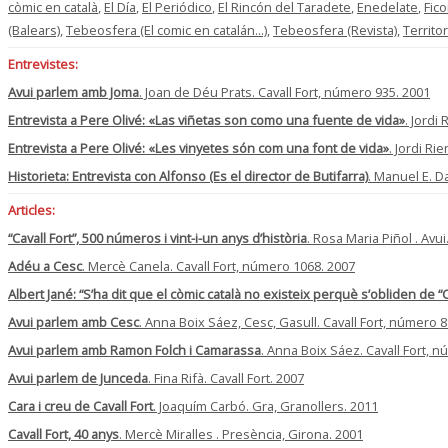
còmic en català
,
El Día
,
El Periódico
,
El Rincón del Taradete
,
Enedelate
,
Fic
(Balears)
,
Tebeosfera (El comic en catalán...)
,
Tebeosfera (Revista)
,
Territor
Entrevistes:
Avui parlem amb Joma
. Joan de Déu Prats. Cavall Fort, número 935. 2001
Entrevista a Pere Olivé: «Las viñetas son como una fuente de vida»
. Jordi
Entrevista a Pere Olivé: «Les vinyetes són com una font de vida»
. Jordi Ri
Historieta: Entrevista con Alfonso (Es el director de Butifarra)
. Manuel E. D
Articles:
“Cavall Fort”, 500 números i vint-i-un anys d’història
. Rosa Maria Piñol . Avui
Adéu a Cesc
. Mercè Canela. Cavall Fort, número 1068. 2007
Albert Jané: “S’ha dit que el còmic català no existeix perquè s’obliden de “Ca
Avui parlem amb Cesc
. Anna Boix Sáez, Cesc, Gasull. Cavall Fort, número 
Avui parlem amb Ramon Folch i Camarassa
. Anna Boix Sáez. Cavall Fort, 
Avui parlem de Junceda
. Fina Rifà. Cavall Fort. 2007
Cara i creu de Cavall Fort
. Joaquím Carbó. Gra, Granollers. 2011
Cavall Fort, 40 anys
. Mercè Miralles . Presència, Girona. 2001