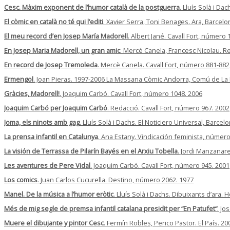
Cesc. Màxim exponent de l’humor català de la postguerra
. Lluís Solà i Da
El còmic en català no té qui l’editi
. Xavier Serra, Toni Benages. Ara, Barcelo
El meu record d’en Josep María Madorell
. Albert Jané. Cavall Fort, número
En Josep Maria Madorell, un gran amic
. Mercé Canela, Francesc Nicolau. Re
En record de Josep Tremoleda
. Mercè Canela. Cavall Fort, número 881-882
Ermengol
. Joan Pieras. 1997-2006 La Massana Còmic Andorra, Comú de La
Gràcies, Madorell!
. Joaquim Carbó. Cavall Fort, número 1048. 2006
Joaquim Carbó per Joaquim Carbó
. Redacció. Cavall Fort, número 967. 2002
Joma, els ninots amb gag
. Lluís Solà i Dachs. El Noticiero Universal, Barcel
La prensa infantil en Catalunya
. Ana Estany. Vindicación feminista, número
La visión de Terrassa de Pilarín Bayés en el Arxiu Tobella
. Jordi Manzanare
Les aventures de Pere Vidal
. Joaquim Carbó. Cavall Fort, número 945. 2001
Los comics
. Juan Carlos Cucurella. Destino, número 2062. 1977
Manel. De la música a l’humor eròtic
. Lluís Solà i Dachs. Dibuixants d’ara.
Més de mig segle de premsa infantil catalana presidit per “En Patufet“
. Jo
Muere el dibujante y pintor Cesc
. Fermín Robles, Perico Pastor. El País. 20