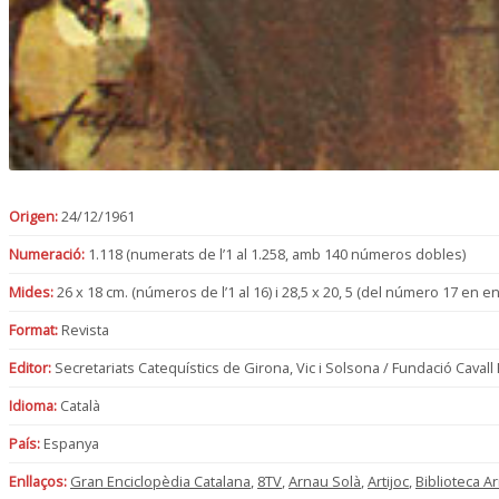
Origen:
24/12/1961
Numeració:
1.118 (numerats de l’1 al 1.258, amb 140 números dobles)
Mides:
26 x 18 cm. (números de l’1 al 16) i 28,5 x 20, 5 (del número 17 en e
Format:
Revista
Editor:
Secretariats Catequístics de Girona, Vic i Solsona / Fundació Cavall F
Idioma:
Català
País:
Espanya
Enllaços:
Gran Enciclopèdia Catalana
,
8TV
,
Arnau Solà
,
Artijoc
,
Biblioteca 