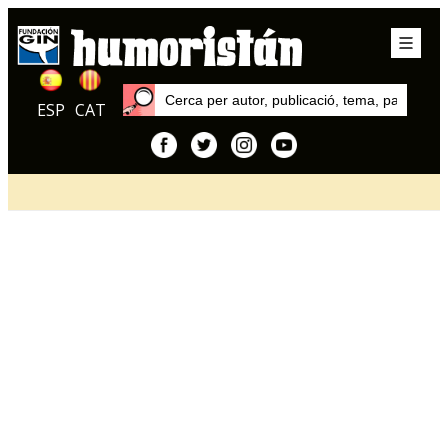
ESP
CAT
Inici
Articles