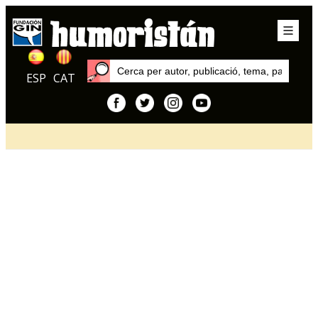
ESP
CAT
Inici
Articles