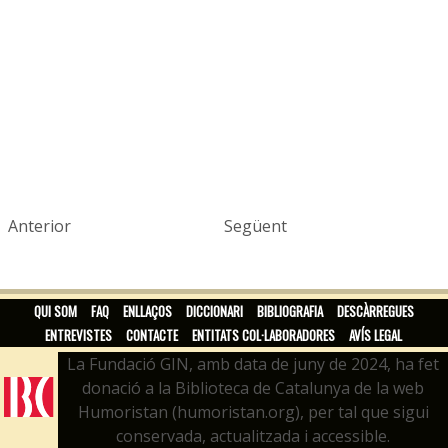
Anterior
Següent
QUI SOM
FAQ
ENLLAÇOS
DICCIONARI
BIBLIOGRAFIA
DESCÀRREGUES
ENTREVISTES
CONTACTE
ENTITATS COL·LABORADORES
AVÍS LEGAL
La Fundació GIN, amb data de juny de 2024, ha fet
donació a la Biblioteca de Catalunya de la web
Humoristan (humoristan.org), per tal que sigui
conservada, actualitzada i accessible.