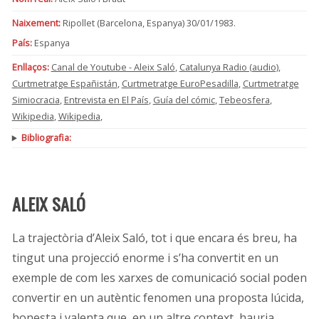
Naixement:
Ripollet (Barcelona, Espanya) 30/01/1983.
País:
Espanya
Enllaços:
Canal de Youtube - Aleix Saló
,
Catalunya Radio (audio)
,
Curtmetratge Españistán
,
Curtmetratge EuroPesadilla
,
Curtmetratge
Simiocracia
,
Entrevista en El País
,
Guía del cómic
,
Tebeosfera
,
Wikipedia
,
Wikipedia
,
Bibliografia:
ALEIX SALÓ
La trajectòria d’Aleix Saló, tot i que encara és breu, ha
tingut una projecció enorme i s’ha convertit en un
exemple de com les xarxes de comunicació social poden
convertir en un autèntic fenomen una proposta lúcida,
honesta i valenta que, en un altre context, hauria