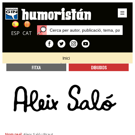
ESP
CAT
Inici
Autors
FITXA
DIBUIXOS
Nom real:
Aleix Saló i Braut