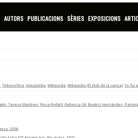
S
AUTORS
PUBLICACIONS
SÈRIES
EXPOSICIONS
ARTI
a
,
Tebeosfera
,
Viquipèdia
,
Wikipedia
,
Wikipedia (El club de la canica)
,
Yo fui 
agès, Teresa Martínez, Rosa Rydahl, Rebecca Gil, Beatriz Hernández, Paloma 
rassa. 2006
cito Extra 50º Aniversario, Bruguera. 1971