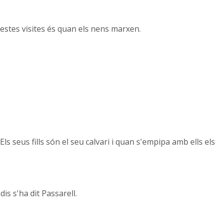
uestes visites és quan els nens marxen.
ls seus fills són el seu calvari i quan s'empipa amb ells els
is s'ha dit Passarell.