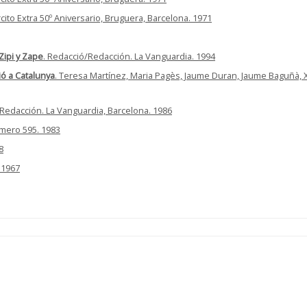
cito Extra 50º Aniversario, Bruguera, Barcelona. 1971
Zipi y Zape
. Redacció/Redacción. La Vanguardia. 1994
ió a Catalunya
. Teresa Martínez, Maria Pagès, Jaume Duran, Jaume Baguñà, X
 Redacción. La Vanguardia, Barcelona. 1986
úmero 595. 1983
8
. 1967