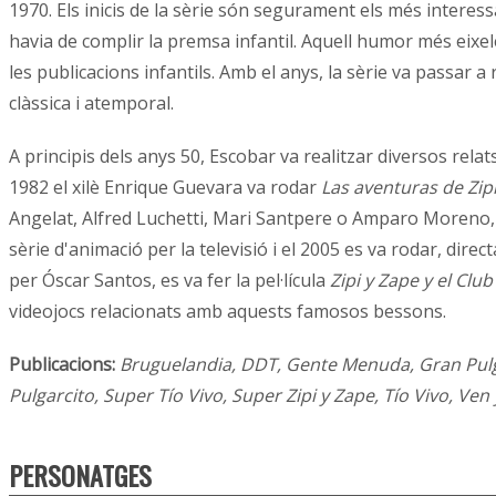
1970. Els inicis de la sèrie són segurament els més interess
havia de complir la premsa infantil. Aquell humor més eixe
les publicacions infantils. Amb el anys, la sèrie va passar a 
clàssica i atemporal.
A principis dels anys 50, Escobar va realitzar diversos rela
1982 el xilè Enrique Guevara va rodar
Las aventuras de Zip
Angelat, Alfred Luchetti, Mari Santpere o Amparo Moreno, e
sèrie d'animació per la televisió i el 2005 es va rodar, dire
per Óscar Santos, es va fer la pel·lícula
Zipi y Zape y el Club
videojocs relacionats amb aquests famosos bessons.
Publicacions:
Bruguelandia, DDT, Gente Menuda, Gran Pulgar
Pulgarcito, Super Tío Vivo, Super Zipi y Zape, Tío Vivo, Ven 
PERSONATGES