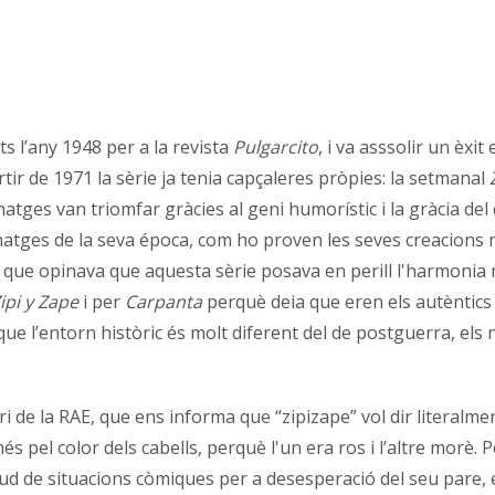
ts l’any 1948 per a la revista
Pulgarcito
, i va asssolir un èxi
artir de 1971 la sèrie ja tenia capçaleres pròpies: la setmanal
atges van triomfar gràcies al geni humorístic i la gràcia del
sonatges de la seva época, com ho proven les seves creacio
 que opinava que aquesta sèrie posava en perill l'harmonia
ipi y Zape
i per
Carpanta
perquè deia que eren els autèntics 
 que l’entorn històric és molt diferent del de postguerra, e
i de la RAE, que ens informa que “zipizape” vol dir literalm
s pel color dels cabells, perquè l'un era ros i l’altre morè. P
ud de situacions còmiques per a desesperació del seu pare, e