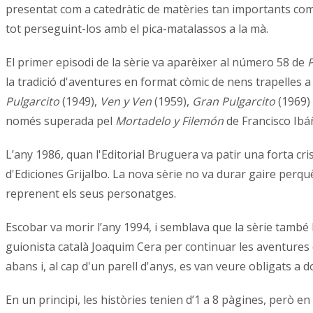
presentat com a catedràtic de matèries tan importants com la 
tot perseguint-los amb el pica-matalassos a la mà.
El primer episodi de la sèrie va aparèixer al número 58 de
la tradició d'aventures en format còmic de nens trapelles a 
Pulgarcito
(1949),
Ven y Ven
(1959),
Gran Pulgarcito
(1969)
només superada pel
Mortadelo y Filemón
de Francisco Ibá
L’any 1986, quan l'Editorial Bruguera va patir una forta cr
d'Ediciones Grijalbo. La nova sèrie no va durar gaire perquè
reprenent els seus personatges.
Escobar va morir l’any 1994, i semblava que la sèrie també h
guionista català Joaquim Cera per continuar les aventures d
abans i, al cap d'un parell d'anys, es van veure obligats a
En un principi, les històries tenien d’1 a 8 pàgines, però 