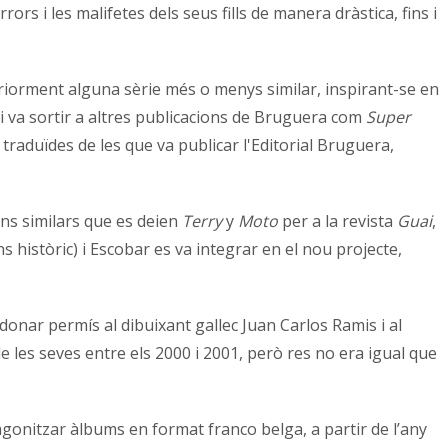
ors i les malifetes dels seus fills de manera dràstica, fins i
teriorment alguna sèrie més o menys similar, inspirant-se en
 i va sortir a altres publicacions de Bruguera com
Super
 traduïdes de les que va publicar l'Editorial Bruguera,
ons similars que es deien
Terry
y
Moto
per a la revista
Guai
,
 històric) i Escobar es va integrar en el nou projecte,
 donar permís al dibuixant gallec Juan Carlos Ramis i al
de les seves entre els 2000 i 2001, però res no era igual que
tagonitzar àlbums en format franco belga, a partir de l’any