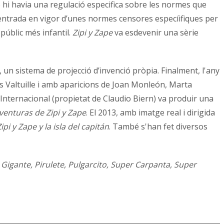
 no hi havia una regulació especifica sobre les normes que
l’entrada en vigor d’unes normes censores especíifiques per
 públic més infantil.
Zipi y Zape
va esdevenir una sèrie
 un sistema de projecció d’invenció pròpia. Finalment, l'any
 Valtuille i amb aparicions de Joan Monleón, Marta
Internacional (propietat de Claudio Biern) va produir una
enturas de Zipi y Zape
. El 2013, amb imatge real i dirigida
ipi y Zape y la isla del capitán
.
També s'han fet diversos
Gigante, Pirulete, Pulgarcito, Super Carpanta, Super