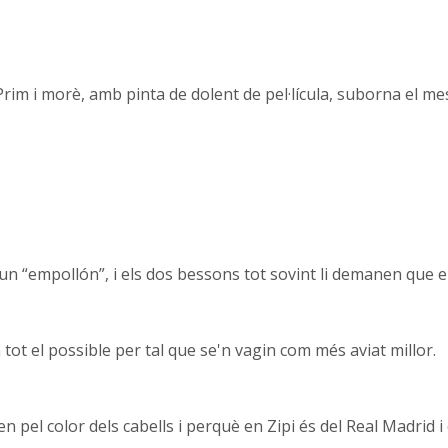
rim i morè, amb pinta de dolent de pel·lícula, suborna el mes
 un “empollón”, i els dos bessons tot sovint li demanen que 
 tot el possible per tal que se'n vagin com més aviat millor.
pel color dels cabells i perquè en Zipi és del Real Madrid i