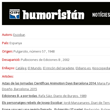
NOTÍCIE
FITXA
Autors:
Escobar
.
País:
Espanya
Origen:
Pulgarcito, número 57 , 1948
Desaparició:
Pulbiciones de Ediciones B , 2002
Enllaços:
Catàleg
,
El Mundo
,
El rincón del taradete
,
Eldiario.es
,
Kioscopedi
Articles:
Actas de las Jornadas Científicas Animotion Days Barcelona 2014
. Maria P
Diseño, Barcelona. 2015
Ediciones B, a por todas
. Rafa Sáiz. Diario de Burgos. 1989
Els personatges rebels de Josep Escobar
. Jordi Manzanares. Diari de Ter
Erase una vez una revista llamada…Pulgarcito (1ª parte)
. Redacción. Pulgar