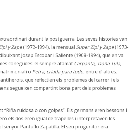
t extraordinari durant la postguerra. Les seves histories van
Zipi y Zape
(1972-1994),
la mensual
Super Zipi y Zape
(1973-
 dibuixant Josep Escobar i Saliente (1908-1994), que en va
ns més conegudes: el sempre afamat
Carpanta
;,
Doña Tula,
 matrimonial)
o
Petra, criada para todo
, entre d’ altres.
antiherois, que reflectien els problemes del carrer i els
ls nens segueixen compartint bona part dels problemes
ent “Riña ruidosa o con golpes”. Els germans eren bessons i
erò els dos eren igual de trapelles i interpretaven les
l senyor Pantuflo Zapatilla. El seu progenitor era