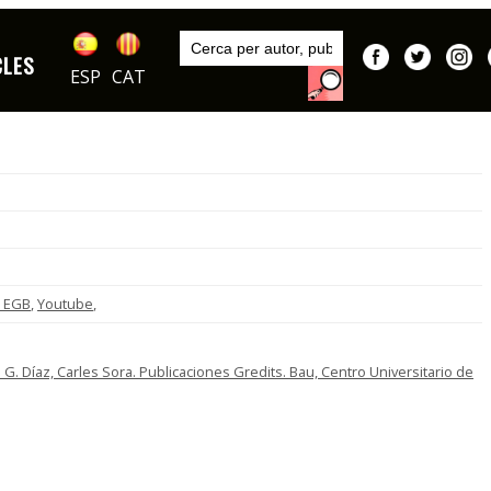
Inici
Sèries
CLES
DIBUIXOS
ESP
CAT
a EGB
,
Youtube
,
G. Díaz, Carles Sora. Publicaciones Gredits. Bau, Centro Universitario de