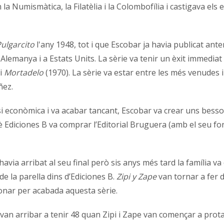
Numismàtica, la Filatèlia i la Colombofília i castigava els err
Pulgarcito
l'any 1948, tot i que Escobar ja havia publicat an
Alemanya i a Estats Units. La sèrie va tenir un èxit immediat
 i
Mortadelo
(1970). La sèrie va estar entre les més venudes i
ñez.
isi econòmica i va acabar tancant, Escobar va crear uns bess
 Ediciones B va comprar l’Editorial Bruguera (amb el seu fons
avia arribat al seu final però sis anys més tard la família va
e la parella dins d’Ediciones B.
Zipi y Zape
van tornar a fer 
 donar per acabada aquesta sèrie.
en van arribar a tenir 48 quan Zipi i Zape van començar a pro