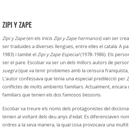
ZIPI Y ZAPE
Zipi y Zape
(en els inicis
Zipi y Zape hermanos
) van ser crea
ser traduides a diverses llengües, entre elles el català. A p
1983) i també el
Zipi y Zape Especial
(1978-1986). Els person
ser el pare. Escobar va ser un dels millors autors de per
suegra
(que va tenir problemes amb la censura franquista,
L’autor confessava que tenia una especial predilecció per
Z
conflictes de molts ambients familiars. Actualment, encara
familiars que tenien els dos famosos bessons.
Escobar va treure els noms dels protagonistes del diccionar
tenien al voltant dels deu anys d'edat. Es diferenciaven nomé
ordres a la seva manera, la qual cosa provocava una multit