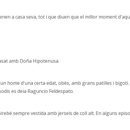
 tenen a casa seva, tot i que diuen que el millor moment d'aq
, casat amb Doña Hipotenusa.
un home d'una certa edat, obès, amb grans patilles i bigoti. E
sodis es deia Raguncio Feldespato.
rebé sempre vestida amb jerseis de coll alt. En alguns episod