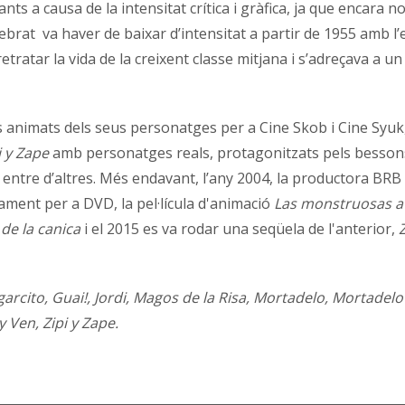
ants a causa de la intensitat crítica i gràfica, ja que encara
lebrat va haver de baixar d’intensitat a partir de 1955 amb 
retratar la vida de la creixent classe mitjana i s’adreçava a un
ts animats dels seus personatges per a Cine Skob i Cine Syuk,
i y Zape
amb personatges reals,
protagonitzats pels bessons
ntre d’altres. Més endavant, l’any 2004, la productora BRB 
ctament per a DVD, la pel·lícula d'animació
Las monstruosas av
 de la canica
i el 2015 es va rodar una seqüela de l'anterior,
Z
cito, Guai!, Jordi, Magos de la Risa, Mortadelo, Mortadelo 
y Ven, Zipi y Zape.