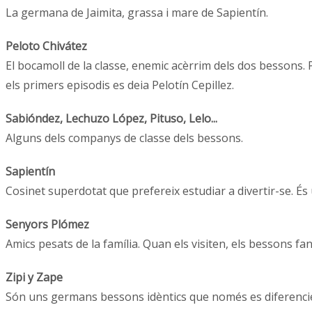
La germana de Jaimita, grassa i mare de Sapientín.
Peloto Chivátez
El bocamoll de la classe, enemic acèrrim dels dos bessons. P
els primers episodis es deia Pelotín Cepillez.
Sabióndez, Lechuzo López, Pituso, Lelo...
Alguns dels companys de classe dels bessons.
Sapientín
Cosinet superdotat que prefereix estudiar a divertir-se. És
Senyors Plómez
Amics pesats de la família. Quan els visiten, els bessons fan
Zipi y Zape
Són uns germans bessons idèntics que només es diferencien 