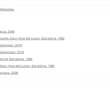
Wikipèdia
,
rassa. 2006
buixants d’ara. Hoja del Lunes, Barcelona. 1982
umoristan. 2019
 Humoristan. 2019
iversal, Barcelona. 1983
s d’ara. Hoja del Lunes, Barcelona. 1982
assana. 2006