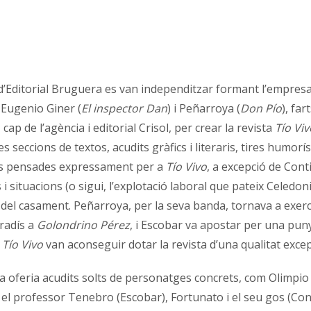
 d’Editorial Bruguera es van independitzar formant l’empresa
, Eugenio Giner (
El inspector Dan
) i Peñarroya (
Don Pío
), fa
p de l’agència i editorial Crisol, per crear la revista
Tío Viv
es seccions de textos, acudits gràfics i literaris, tires humo
ries pensades expressament per a
Tío Vivo
, a excepció de Conti,
 situacions (o sigui, l’explotació laboral que pateix Celedon
el casament. Peñarroya, per la seva banda, tornava a exercir 
radís a
Golondrino Pérez
, i Escobar va apostar per una pu
e
Tío Vivo
van aconseguir dotar la revista d’una qualitat excepc
a oferia acudits solts de personatges concrets, com Olimpio (
 el professor Tenebro (Escobar), Fortunato i el seu gos (Conti