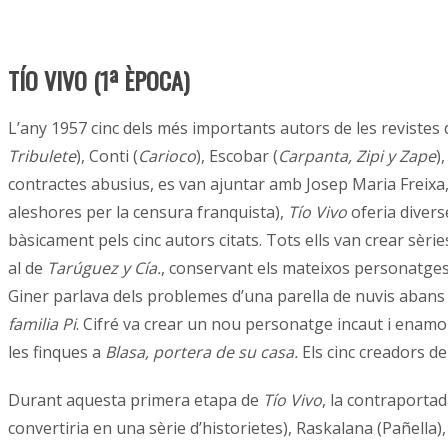
TÍO VIVO (1ª ÈPOCA)
L’any 1957 cinc dels més importants autors de les revistes
Tribulete
), Conti (
Carioco
), Escobar (
Carpanta, Zipi y Zape
)
contractes abusius, es van ajuntar amb Josep Maria Freixa, ca
aleshores per la censura franquista),
Tío Vivo
oferia divers
bàsicament pels cinc autors citats. Tots ells van crear sè
al de
Tarúguez y Cía.
, conservant els mateixos personatges i
Giner parlava dels problemes d’una parella de nuvis abans d
familia Pi
. Cifré va crear un nou personatge incaut i enamo
les finques a
Blasa, portera de su casa.
Els cinc creadors d
Durant aquesta primera etapa de
Tío Vivo
, la contraportad
convertiria en una sèrie d’historietes), Raskalana (Pañella),