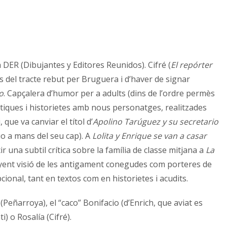
 DER (Dibujantes y Editores Reunidos). Cifré (
El repórter
rts del tracte rebut per Bruguera i d’haver de signar
o
. Capçalera d’humor per a adults (dins de l’ordre permès
rístiques i historietes amb nous personatges, realitzades
 que va canviar el títol d’
Apolino Tarúguez y su secretario
io a mans del seu cap). A
Lolita y Enrique se van a casar
una subtil crítica sobre la família de classe mitjana a
La
nyent visió de les antigament conegudes com porteres de
ional, tant en textos com en historietes i acudits.
Peñarroya), el “caco” Bonifacio (d’Enrich, que aviat es
) o Rosalía (Cifré).