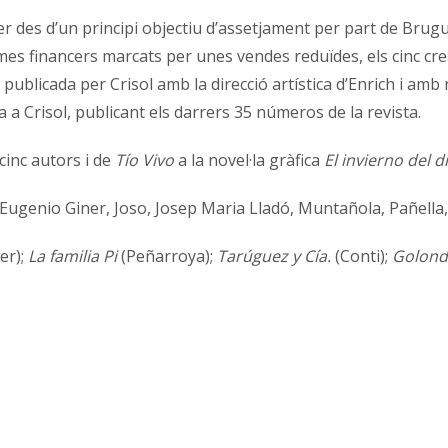
r des d’un principi objectiu d’assetjament per part de Brugue
emes financers marcats per unes vendes reduïdes, els cinc cr
publicada per Crisol amb la direcció artística d’Enrich i am
a a Crisol, publicant els darrers 35 números de la revista.
cinc autors i de
Tío Vivo
a la novel·la gràfica
El invierno del d
, Eugenio Giner, Joso, Josep Maria Lladó, Muntañola, Pañella
er);
La familia Pi
(Peñarroya);
Tarúguez y Cía.
(Conti);
Golond