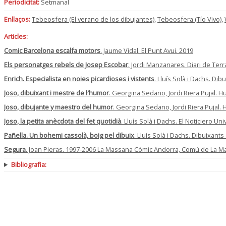
Periodicitat:
Setmanal
Enllaços:
Tebeosfera (El verano de los dibujantes)
,
Tebeosfera (Tío Vivo)
,
Articles:
Comic Barcelona escalfa motors
. Jaume Vidal. El Punt Avui. 2019
Els personatges rebels de Josep Escobar
. Jordi Manzanares. Diari de Ter
Enrich. Especialista en noies picardioses i vistents
. Lluís Solà i Dachs. Di
Joso, dibuixant i mestre de l′humor
. Georgina Sedano, Jordi Riera Pujal. H
Joso, dibujante y maestro del humor
. Georgina Sedano, Jordi Riera Pujal.
Joso, la petita anècdota del fet quotidià
. Lluís Solà i Dachs. El Noticiero Un
Pañella. Un bohemi cassolà, boig pel dibuix
. Lluís Solà i Dachs. Dibuixant
Segura
. Joan Pieras. 1997-2006 La Massana Còmic Andorra, Comú de La M
Bibliografia: