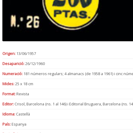
Origen:
13/06/1957
Desaparició:
26/12/1960
Numeració:
181 números regulars; 4 almanacs (de 1958 a 1961) i cinc número
Mides:
25 x 18 cm
Format:
Revista
Editor:
Crisol, Barcelona (ns. 1 al 146) i Editorial Bruguera, Barcelona (ns. 14
Idioma:
Castellà
País:
Espanya