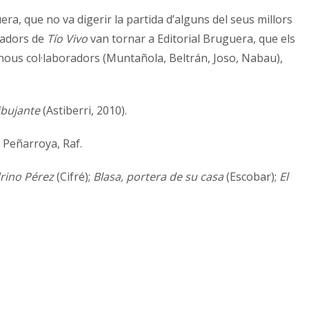
ra, que no va digerir la partida d’alguns del seus millors
eadors de
Tío Vivo
van tornar a Editorial Bruguera, que els
b nous col·laboradors (Muntañola, Beltrán, Joso, Nabau),
ibujante
(Astiberri, 2010).
, Peñarroya, Raf.
rino Pérez
(Cifré);
Blasa, portera de su casa
(Escobar);
El