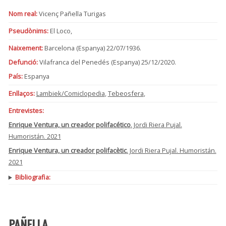
Nom real:
Vicenç Pañella Turigas
Pseudònims:
El Loco,
Naixement:
Barcelona (Espanya) 22/07/1936.
Defunció:
Vilafranca del Penedés (Espanya) 25/12/2020.
País:
Espanya
Enllaços:
Lambiek/Comiclopedia
,
Tebeosfera
,
Entrevistes:
Enrique Ventura, un creador polifacético
. Jordi Riera Pujal.
Humoristán. 2021
Enrique Ventura, un creador polifacètic
. Jordi Riera Pujal. Humoristán.
2021
Bibliografia:
PAÑELLA