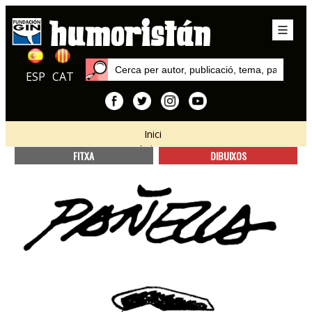
ESP
CAT
Inici
Autors
FITXA
DIBUIXOS