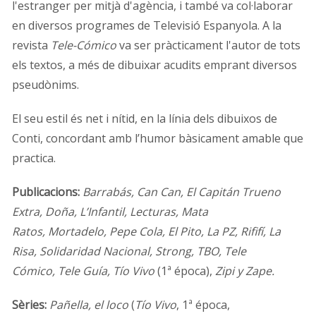
l'estranger per mitjà d'agència, i també va col·laborar
en diversos programes de Televisió Espanyola. A la
revista
Tele-Cómico
va ser pràcticament l'autor de tots
els textos, a més de dibuixar acudits emprant diversos
pseudònims.
El seu estil és net i nítid, en la línia dels dibuixos de
Conti, concordant amb l’humor bàsicament amable que
practica.
Publicacions:
Barrabás, Can Can, El Capitán Trueno
Extra, Doña, L’Infantil, Lecturas, Mata
Ratos, Mortadelo, Pepe Cola, El Pito, La PZ, Rififí, La
Risa, Solidaridad Nacional, Strong, TBO, Tele
Cómico, Tele Guía, Tío Vivo
(1ª época),
Zipi y Zape.
Sèries:
Pañella, el loco
(
Tío Vivo
, 1ª época,