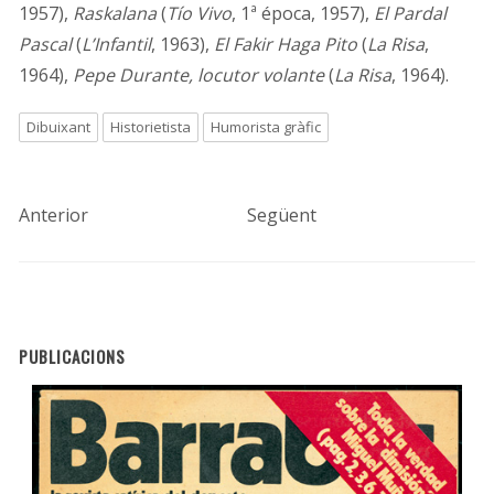
1957),
Raskalana
(
Tío Vivo
, 1ª época, 1957),
El Pardal
Pascal
(
L’Infantil
, 1963),
El Fakir Haga Pito
(
La Risa
,
1964),
Pepe Durante, locutor volante
(
La Risa
, 1964).
Dibuixant
Historietista
Humorista gràfic
Anterior
Següent
PUBLICACIONS