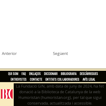
Anterior
Següent
QUI SOM
FAQ
ENLLAÇOS
DICCIONARI
BIBLIOGRAFIA
DESCÀRREGUES
ENTREVISTES
CONTACTE
ENTITATS COL·LABORADORES
AVÍS LEGAL
La Fundació GIN, amb data de juny de 2024, ha fet
donació a la Biblioteca de Catalunya de la web
Humoristan (humoristan.org), per tal que sigui
conservada, actualitzada i accessible.