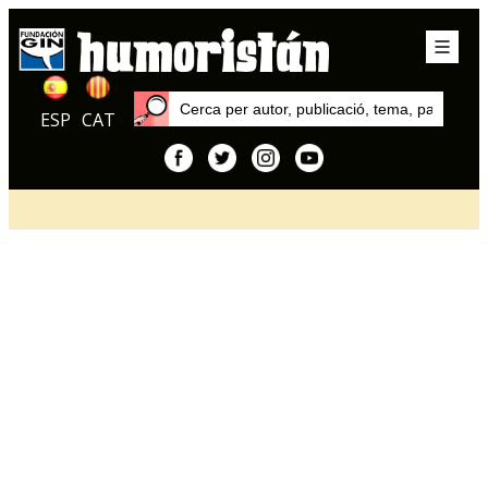
ESP
CAT
Inici
Articles