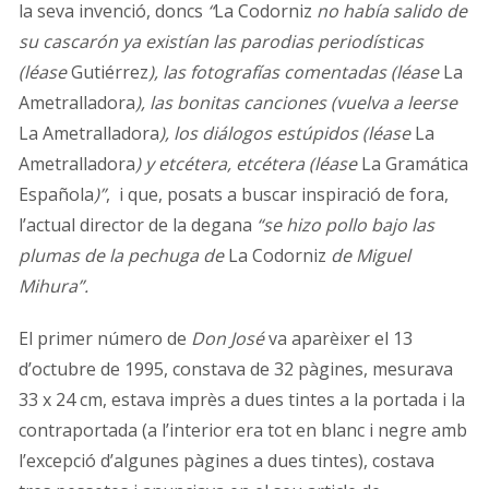
la seva invenció, doncs
“
La Codorniz
no había salido de
su cascarón ya existían las parodias periodísticas
(léase
Gutiérrez
), las fotografías comentadas (léase
La
Ametralladora
), las bonitas canciones (vuelva a leerse
La Ametralladora
), los diálogos estúpidos (léase
La
Ametralladora
) y etcétera, etcétera (léase
La Gramática
Española
)”
, i que, posats a buscar inspiració de fora,
l’actual director de la degana
“se hizo pollo bajo las
plumas de la pechuga de
La Codorniz
de Miguel
Mihura”.
El primer número de
Don José
va aparèixer el 13
d’octubre de 1995, constava de 32 pàgines, mesurava
33 x 24 cm, estava imprès a dues tintes a la portada i la
contraportada (a l’interior era tot en blanc i negre amb
l’excepció d’algunes pàgines a dues tintes), costava