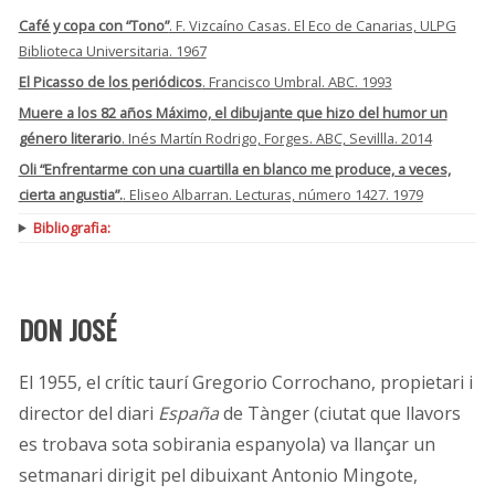
Café y copa con “Tono”
. F. Vizcaíno Casas. El Eco de Canarias, ULPG
Biblioteca Universitaria. 1967
El Picasso de los periódicos
. Francisco Umbral. ABC. 1993
Muere a los 82 años Máximo, el dibujante que hizo del humor un
género literario
. Inés Martín Rodrigo, Forges. ABC, Sevillla. 2014
Oli “Enfrentarme con una cuartilla en blanco me produce, a veces,
cierta angustia”.
. Eliseo Albarran. Lecturas, número 1427. 1979
Bibliografia:
DON JOSÉ
El 1955, el crític taurí Gregorio Corrochano, propietari i
director del diari
España
de Tànger (ciutat que llavors
es trobava sota sobirania espanyola) va llançar un
setmanari dirigit pel dibuixant Antonio Mingote,