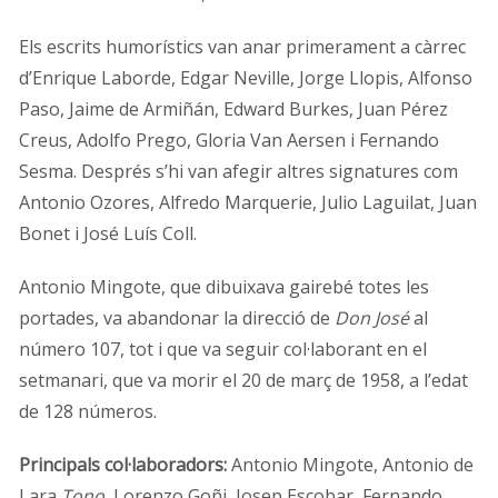
Els escrits humorístics van anar primerament a càrrec
d’Enrique Laborde, Edgar Neville, Jorge Llopis, Alfonso
Paso, Jaime de Armiñán, Edward Burkes, Juan Pérez
Creus, Adolfo Prego, Gloria Van Aersen i Fernando
Sesma. Després s’hi van afegir altres signatures com
Antonio Ozores, Alfredo Marquerie, Julio Laguilat, Juan
Bonet i José Luís Coll.
Antonio Mingote, que dibuixava gairebé totes les
portades, va abandonar la direcció de
Don José
al
número 107, tot i que va seguir col·laborant en el
setmanari, que va morir el 20 de març de 1958, a l’edat
de 128 números.
Principals
col·laboradors:
Antonio Mingote, Antonio de
Lara
Tono
, Lorenzo Goñi, Josep Escobar, Fernando