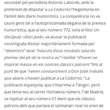
secundat pel periodista Antonio Laborde, amb la
pretensió de disputar a
La Codorniz
l’hegemonia en
l’àmbit dels diaris humorístics. La competència no va
caure gens bé a l’autoproclamada degana de la premsa
humorística, que al seu número 772, sota el títol
Un
discípulo: «Don José»,
va acusar la publicació
nouvinguda d’estar majoritàriament formada per
“
desertors
” seus
“nascuts d’ous incubats sota les
plomes del pit de la nostra au”
i també
“d’haver-se
inspirat massa en els nostres clàssics patrons”
fins al
punt de que
“veiem constantment a
Don José
treballs
que abans s’havien publicat a
La Codorniz
.”
La
publicació espanyola, que s’imprimia a Tànger, però
que tenia seu al carrer Hortaleza número 7 de Madrid,
va replicar al seu número 51 dient que els clàssics
patrons dels que parlava el setmanari rival no eren de