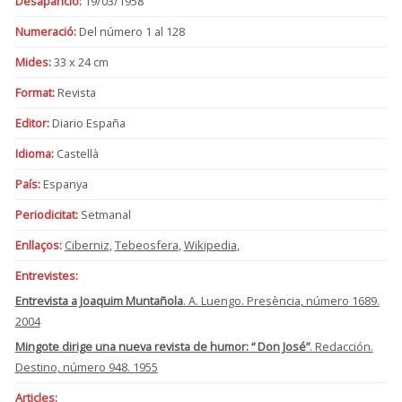
Desaparició:
19/03/1958
Numeració:
Del número 1 al 128
Mides:
33 x 24 cm
Format:
Revista
Editor:
Diario España
Idioma:
Castellà
País:
Espanya
Periodicitat:
Setmanal
Enllaços:
Ciberniz
,
Tebeosfera
,
Wikipedia
,
Entrevistes:
Entrevista a Joaquim Muntañola
. A. Luengo. Presència, número 1689.
2004
Mingote dirige una nueva revista de humor: “ Don José”
. Redacción.
Destino, número 948. 1955
Articles: