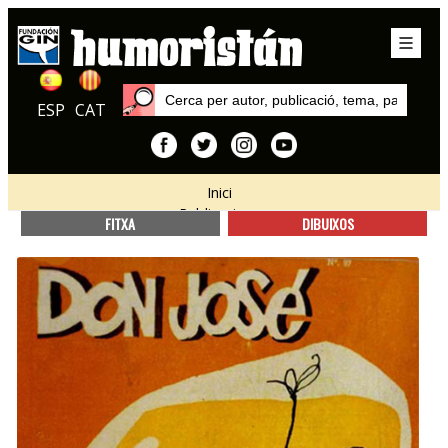
ESP
CAT
Inici
Publicacions
FITXA
DIBUIXOS