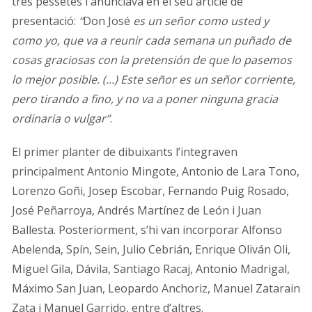
tres pessetes i anunciava en el seu article de
presentació:
“
Don José
es un señor como usted y
como yo, que va a reunir cada semana un puñado de
cosas graciosas con la pretensión de que lo pasemos
lo mejor posible. (...) Este señor es un señor corriente,
pero tirando a fino, y no va a poner ninguna gracia
ordinaria o vulgar”
.
El primer planter de dibuixants l’integraven
principalment Antonio Mingote, Antonio de Lara Tono,
Lorenzo Goñi, Josep Escobar, Fernando Puig Rosado,
José Peñarroya, Andrés Martínez de León i Juan
Ballesta. Posteriorment, s’hi van incorporar Alfonso
Abelenda, Spín, Sein, Julio Cebrián, Enrique Oliván Oli,
Miguel Gila, Dávila, Santiago Racaj, Antonio Madrigal,
Máximo San Juan, Leopardo Anchoriz, Manuel Zatarain
Zata i Manuel Garrido, entre d’altres.