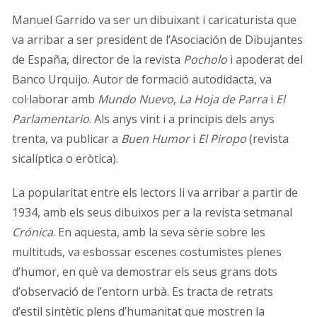
Manuel Garrido va ser un dibuixant i caricaturista que
va arribar a ser president de l’Asociación de Dibujantes
de España, director de la revista
Pocholo
i apoderat del
Banco Urquijo. Autor de formació autodidacta, va
col·laborar amb
Mundo Nuevo
,
La Hoja de Parra
i
El
Parlamentario
. Als anys vint i a principis dels anys
trenta, va publicar a
Buen Humor
i
El Piropo
(revista
sicalíptica o eròtica).
La popularitat entre els lectors li va arribar a partir de
1934, amb els seus dibuixos per a la revista setmanal
Crónica
. En aquesta, amb la seva sèrie sobre les
multituds, va esbossar escenes costumistes plenes
d’humor, en què va demostrar els seus grans dots
d’observació de l’entorn urbà. Es tracta de retrats
d’estil sintètic plens d’humanitat que mostren la