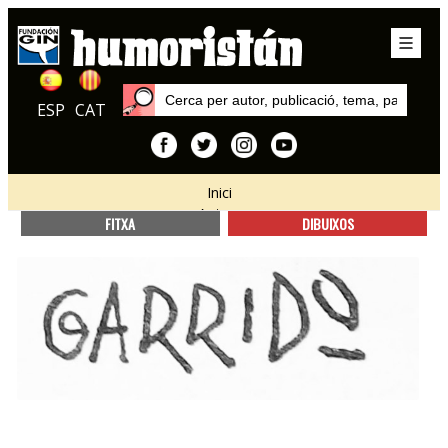
ESP
CAT
Inici
Autors
FITXA
DIBUIXOS