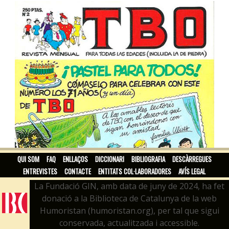
QUI SOM
FAQ
ENLLAÇOS
DICCIONARI
BIBLIOGRAFIA
DESCÀRREGUES
ENTREVISTES
CONTACTE
ENTITATS COL·LABORADORES
AVÍS LEGAL
La Fundació GIN, amb data de juny de 2024, ha fet
donació a la Biblioteca de Catalunya de la web
Humoristan (humoristan.org), per tal que sigui
conservada, actualitzada i accessible.