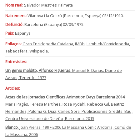
Nom real:
Salvador Mestres Palmeta
Naixement:
Vilanova i la Geltrú (Barcelona, Espanya) 03/12/1910.
Defunció:
Barcelona (Espanya) 02/03/1975.
País:
Espanya
Enllaços:
Gran Enciclopedia Catalana
,
IMDb
,
Lambiek/Comiclopedia
,
Tebeosfera
,
Wikipedia
,
Entrevistes:
Un genio maldito, Alfonso Figueras
. Manuel E. Darias. Diario de
Avisos, Tenerife. 1977
Articles:
Actas de las Jornadas Científicas Animotion Days Barcelona 2014
.
Maria Pagès, Teresa Martínez, Rosa Rydahl, Rebecca Gil, Beatriz
Hernández, Paloma G. Díaz, Carles Sora. Publicaciones Gredits. Bau,
Centro Universitario de Diseño, Barcelona. 2015
Blanco
. Joan Pieras. 1997-2006 La Massana Còmic Andorra, Comú de
La Massana. 2006