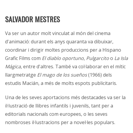
SALVADOR MESTRES
Va ser un autor molt vinculat al món del cinema
d'animació: durant els anys quaranta va dibuixar,
coordinar i dirigir moltes produccions per a Hispano
Grafic Films com
El diablo oportuno
,
Pulgarcito
o
La Isla
Mágica
, entre d'altres. També va col·laborar en el mític
llargmetratge
El mago de los sueños
(1966) dels
estudis Macián, a més de molts espots publicitaris.
Una de les seves aportacions més destacades va ser la
il·lustració de llibres infantils i juvenils, tant per a
editorials nacionals com europees, o les seves
nombroses il·lustracions per a novel·les populars.