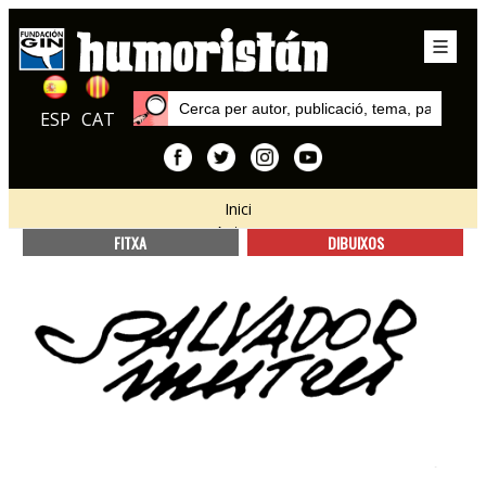
ESP
CAT
Inici
Autors
FITXA
DIBUIXOS