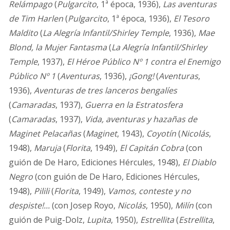
Relámpago
(
Pulgarcito
, 1ª época, 1936),
Las aventuras
de Tim Harlen
(
Pulgarcito
, 1ª época, 1936),
El Tesoro
Maldito
(
La Alegría Infantil/Shirley Temple
, 1936),
Mae
Blond, la Mujer Fantasma
(
La Alegría Infantil/Shirley
Temple
, 1937),
El Héroe Público Nº 1 contra el Enemigo
Público Nº 1
(
Aventuras
, 1936),
¡Gong!
(
Aventuras
,
1936),
Aventuras de tres lanceros bengalíes
(
Camaradas
, 1937),
Guerra en la Estratosfera
(
Camaradas
, 1937),
Vida, aventuras y hazañas de
Maginet Pelacañas
(
Maginet
, 1943),
Coyotín
(
Nicolás
,
1948),
Maruja
(
Florita
, 1949),
El Capitán Cobra
(con
guión de De Haro, Ediciones Hércules, 1948),
El Diablo
Negro
(con guión de De Haro, Ediciones Hércules,
1948),
Pilili
(
Florita
, 1949),
Vamos, conteste y no
despiste!...
(con Josep Royo,
Nicolás
, 1950),
Milín
(con
guión de Puig-Dolz,
Lupita
, 1950),
Estrellita
(
Estrellita
,