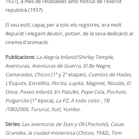
1937), a més de retallables amb motius de l'exèrcit
republicà (1937).
El seu estil, capaç per a tots els registres, era molt
depurat i elegant deutor, potser, de la seva dedicació al
cinema d'animació.
Publicacions:
La Alegría Infantil/Shirley Temple,
Aventuras, Aventuras de Guerra, El Be Negre,
Camaradas, Chicos
(1ª y 2ª etapas),
Cuentos de Hadas,
L’Esquitx, Estrellita, Florita, Lupita, Maginet, Nicolás, El
Once, Paseo Infantil, En Patufet, Pepe Cola, Pocholo,
Pulgarcito
(1ª época),
La PZ, A todo color , TB
/TBO2000, Tururut, Xut!, Yumbo.
Sèries:
Las aventuras de Stan y Oli
(
Pocholo
),
Casas
Grandes, la ciudad misteriosa
(
Chicos
, 1942),
Tom