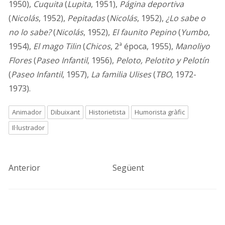
1950),
Cuquita
(
Lupita
, 1951),
Página deportiva
(
Nicolás
, 1952),
Pepitadas
(
Nicolás
, 1952),
¿Lo sabe o
no lo sabe?
(
Nicolás
, 1952),
El faunito Pepino
(
Yumbo
,
1954),
El mago Tilin
(
Chicos
, 2ª época, 1955),
Manoliyo
Flores
(
Paseo Infantil
, 1956),
Peloto, Pelotito y Pelotín
(
Paseo Infantil
, 1957),
La familia Ulises
(
TBO
, 1972-
1973).
Animador
Dibuixant
Historietista
Humorista gràfic
Il·lustrador
Anterior
Següent