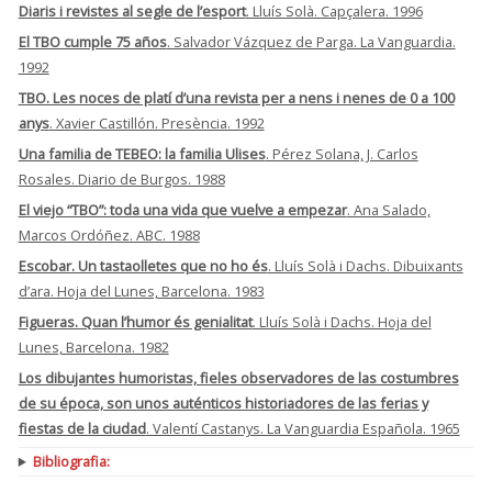
Diaris i revistes al segle de l’esport
. Lluís Solà. Capçalera. 1996
El TBO cumple 75 años
. Salvador Vázquez de Parga. La Vanguardia.
1992
TBO. Les noces de platí d’una revista per a nens i nenes de 0 a 100
anys
. Xavier Castillón. Presència. 1992
Una familia de TEBEO: la familia Ulises
. Pérez Solana, J. Carlos
Rosales. Diario de Burgos. 1988
El viejo “TBO”: toda una vida que vuelve a empezar
. Ana Salado,
Marcos Ordóñez. ABC. 1988
Escobar. Un tastaolletes que no ho és
. Lluís Solà i Dachs. Dibuixants
d’ara. Hoja del Lunes, Barcelona. 1983
Figueras. Quan l’humor és genialitat
. Lluís Solà i Dachs. Hoja del
Lunes, Barcelona. 1982
Los dibujantes humoristas, fieles observadores de las costumbres
de su época, son unos auténticos historiadores de las ferias y
fiestas de la ciudad
. Valentí Castanys. La Vanguardia Española. 1965
Bibliografia: