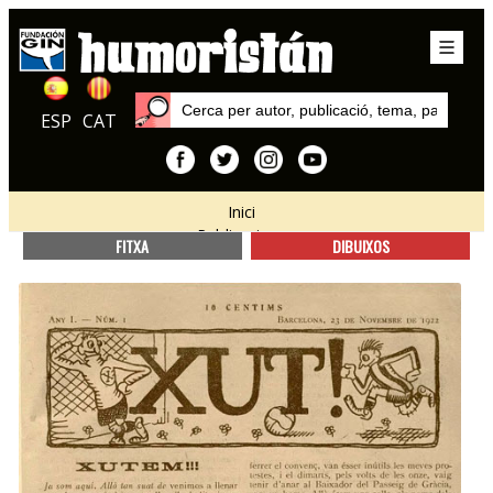
ESP
CAT
Inici
Publicacions
FITXA
DIBUIXOS