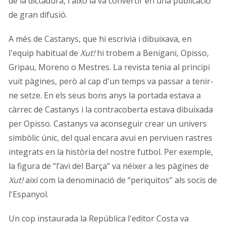
de la dictadura, i això la va convertir en una publicació
de gran difusió.
A més de Castanys, que hi escrivia i dibuixava, en
l'equip habitual de
Xut!
hi trobem a Benigani, Opisso,
Gripau, Moreno o Mestres. La revista tenia al principi
vuit pàgines, però al cap d'un temps va passar a tenir-
ne setze. En els seus bons anys la portada estava a
càrrec de Castanys i la contracoberta estava dibuixada
per Opisso. Castanys va aconseguir crear un univers
simbòlic únic, del qual encara avui en perviuen rastres
integrats en la història del nostre futbol. Per exemple,
la figura de “l’avi del Barça” va néixer a les pàgines de
Xut!
així com la denominació de “periquitos” als socis de
l'Espanyol.
Un cop instaurada la República l'editor Costa va