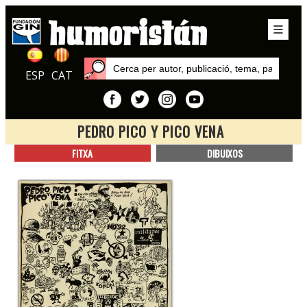
ESP
CAT
PEDRO PICO Y PICO VENA
Inici
FITXA
DIBUIXOS
Sèries
Pedro Pico y Pico Vena