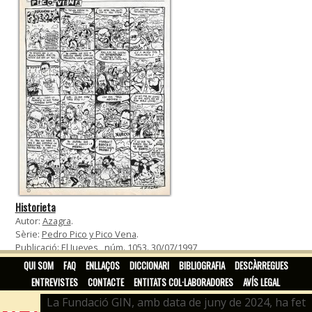
Historieta
Autor:
Azagra
.
Sèrie:
Pedro Pico y Pico Vena
.
Publicació:
El Jueves
, núm. 1053. 30/07/1997
QUI SOM
FAQ
ENLLAÇOS
DICCIONARI
BIBLIOGRAFIA
DESCÀRREGUES
ENTREVISTES
CONTACTE
ENTITATS COL·LABORADORES
AVÍS LEGAL
La Fundació GIN, amb data de juny de 2024, ha fet