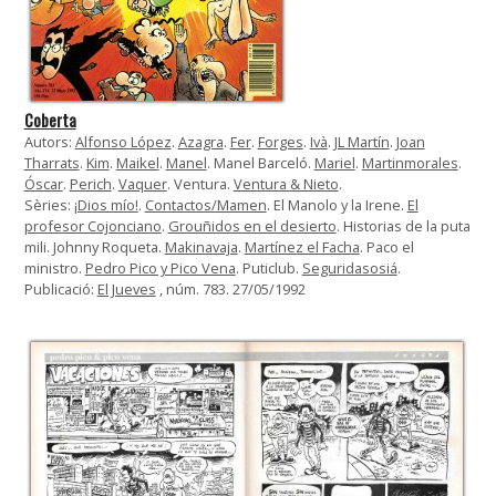
Coberta
Autors:
Alfonso López
.
Azagra
.
Fer
.
Forges
.
Ivà
.
JL Martín
.
Joan
Tharrats
.
Kim
.
Maikel
.
Manel
. Manel Barceló.
Mariel
.
Martinmorales
.
Óscar
.
Perich
.
Vaquer
. Ventura.
Ventura & Nieto
.
Sèries:
¡Dios mío!
.
Contactos/Mamen
. El Manolo y la Irene.
El
profesor Cojonciano
.
Grouñidos en el desierto
. Historias de la puta
mili. Johnny Roqueta.
Makinavaja
.
Martínez el Facha
. Paco el
ministro.
Pedro Pico y Pico Vena
. Puticlub.
Seguridasosiá
.
Publicació:
El Jueves
, núm. 783. 27/05/1992