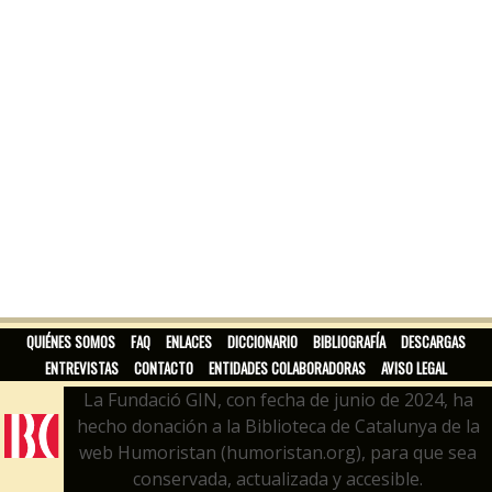
QUIÉNES SOMOS
FAQ
ENLACES
DICCIONARIO
BIBLIOGRAFÍA
DESCARGAS
ENTREVISTAS
CONTACTO
ENTIDADES COLABORADORAS
AVISO LEGAL
La Fundació GIN, con fecha de junio de 2024, ha
hecho donación a la Biblioteca de Catalunya de la
web Humoristan (humoristan.org), para que sea
conservada, actualizada y accesible.