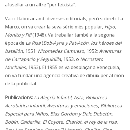
afusellar a un altre "per feixista".
Va col·laborar amb diverses editorials, però sobretot a
Marco, on va crear la seva sèrie més popular,
Hipo,
Monito y Fifí
(1948). Va treballar també a la segona
època de
La Risa
(
Bob-Ayna y Pat-Acón, los héroes del
batallón
, 1951;
Nicomedes Camueso
, 1952;
Aventuras
de Cartapacio y Seguidilla
, 1953, o
Nicrostato
Mochales
, 1953). El 1955 es va desplaçar a Veneçuela,
on va fundar una agència creativa de dibuix per al món
de la publicitat.
Publicacions:
La Alegría Infantil, Asta, Biblioteca
Acrobática Infantil, Aventuras y emociones, Biblioteca
Especial para Niños, Blas Gordon y Dale Debetún,
Bobín, Calderilla, El Coyote, Charlot, el rey de la risa,
Boy, Los Bronkos, Chicos
(3ª época)
, Cholito, Cine