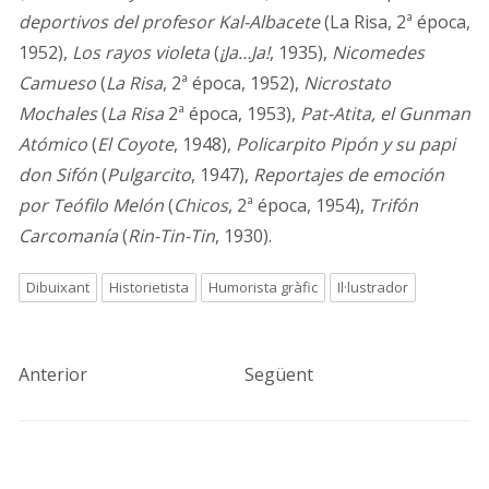
deportivos del profesor Kal-Albacete
(La Risa, 2ª época,
1952),
Los rayos violeta
(
¡Ja…Ja!
, 1935),
Nicomedes
Camueso
(
La Risa
, 2ª época, 1952),
Nicrostato
Mochales
(
La Risa
2ª época, 1953),
Pat-Atita, el Gunman
Atómico
(
El Coyote
, 1948),
Policarpito Pipón y su papi
don Sifón
(
Pulgarcito
, 1947),
Reportajes de emoción
por Teófilo Melón
(
Chicos
, 2ª época, 1954),
Trifón
Carcomanía
(
Rin-Tin-Tin
, 1930).
Dibuixant
Historietista
Humorista gràfic
Il·lustrador
Anterior
Següent