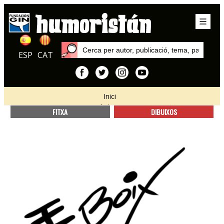
ESP
CAT
Inici
Autors
FITXA
DIBUIXOS