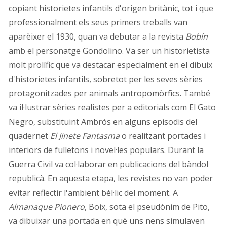
copiant historietes infantils d'origen britànic, tot i que
professionalment els seus primers treballs van
aparèixer el 1930, quan va debutar a la revista
Bobín
amb el personatge Gondolino. Va ser un historietista
molt prolífic que va destacar especialment en el dibuix
d'historietes infantils, sobretot per les seves sèries
protagonitzades per animals antropomòrfics. També
va il·lustrar sèries realistes per a editorials com El Gato
Negro, substituint Ambrós en alguns episodis del
quadernet
El Jinete Fantasma
o realitzant portades i
interiors de fulletons i novel·les populars. Durant la
Guerra Civil va col·laborar en publicacions del bàndol
republicà. En aquesta etapa, les revistes no van poder
evitar reflectir l'ambient bèl·lic del moment. A
Almanaque Pionero
, Boix, sota el pseudònim de Pito,
va dibuixar una portada en què uns nens simulaven