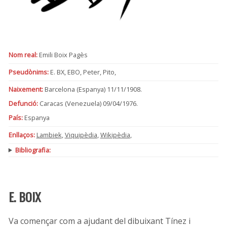
Nom real:
Emili Boix Pagès
Pseudònims:
E. BX, EBO, Peter, Pito,
Naixement:
Barcelona (Espanya) 11/11/1908.
Defunció:
Caracas (Venezuela) 09/04/1976.
País:
Espanya
Enllaços:
Lambiek
,
Viquipèdia
,
Wikipèdia
,
Bibliografia:
E. BOIX
Va començar com a ajudant del dibuixant Tínez i