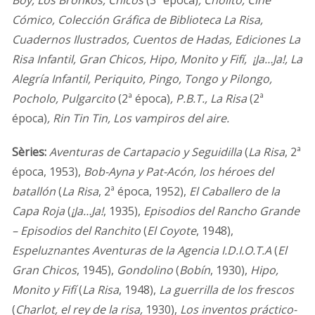
Cómico, Colección Gráfica de Biblioteca La Risa,
Cuadernos Ilustrados, Cuentos de Hadas, Ediciones La
Risa Infantil, Gran Chicos, Hipo, Monito y Fifí, ¡Ja…Ja!, La
Alegría Infantil, Periquito, Pingo, Tongo y Pilongo,
Pocholo, Pulgarcito
(2ª época)
, P.B.T., La Risa
(2ª
época)
, Rin Tin Tin, Los vampiros del aire.
Sèries:
Aventuras de Cartapacio y Seguidilla
(
La Risa
, 2ª
época, 1953),
Bob-Ayna y Pat-Acón, los héroes del
batallón
(
La Risa
, 2ª época, 1952),
El Caballero de la
Capa Roja
(
¡Ja…Ja!
, 1935),
Episodios del Rancho Grande
– Episodios del Ranchito
(
El Coyote
, 1948),
Espeluznantes Aventuras de la Agencia I.D.I.O.T.A
(
El
Gran Chicos
, 1945),
Gondolino
(
Bobín
, 1930),
Hipo,
Monito y Fifí
(
La Risa
, 1948),
La guerrilla de los frescos
(
Charlot, el rey de la risa,
1930),
Los inventos práctico-