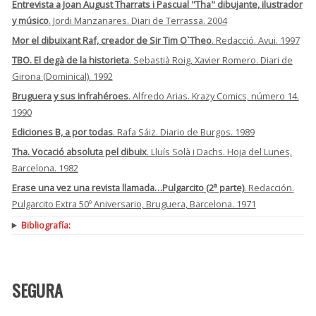
Entrevista a Joan August Tharrats i Pascual "Tha" dibujante, ilustrador
y músico
. Jordi Manzanares. Diari de Terrassa. 2004
Mor el dibuixant Raf, creador de Sir Tim O`Theo
. Redacció. Avui. 1997
TBO. El degà de la historieta
. Sebastià Roig, Xavier Romero. Diari de
Girona (Dominical). 1992
Bruguera y sus infrahéroes
. Alfredo Arias. Krazy Comics, número 14.
1990
Ediciones B, a por todas
. Rafa Sáiz. Diario de Burgos. 1989
Tha. Vocació absoluta pel dibuix
. Lluís Solà i Dachs. Hoja del Lunes,
Barcelona. 1982
Erase una vez una revista llamada…Pulgarcito (2ª parte)
. Redacción.
Pulgarcito Extra 50º Aniversario, Bruguera, Barcelona. 1971
Bibliografía:
SEGURA