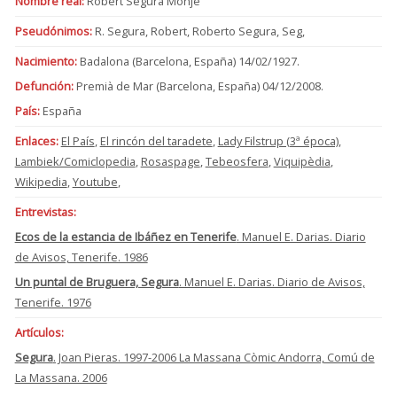
Nombre real:
Robert Segura Monje
Pseudónimos:
R. Segura, Robert, Roberto Segura, Seg,
Nacimiento:
Badalona (Barcelona, España) 14/02/1927.
Defunción:
Premià de Mar (Barcelona, España) 04/12/2008.
País:
España
Enlaces:
El País
,
El rincón del taradete
,
Lady Filstrup (3ª época)
,
Lambiek/Comiclopedia
,
Rosaspage
,
Tebeosfera
,
Viquipèdia
,
Wikipedia
,
Youtube
,
Entrevistas:
Ecos de la estancia de Ibáñez en Tenerife
. Manuel E. Darias. Diario
de Avisos, Tenerife. 1986
Un puntal de Bruguera, Segura
. Manuel E. Darias. Diario de Avisos,
Tenerife. 1976
Artículos:
Segura
. Joan Pieras. 1997-2006 La Massana Còmic Andorra, Comú de
La Massana. 2006