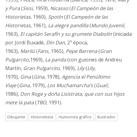
y Pura
(
Sissi
, 1959),
Nicasso
(
El Campeón de las
Historietas
, 1960),
Spotín
(
El Campeón de las
Historietas
, 1961),
La alegre pandilla
(
Mundo Juvenil
,
1963),
El capitán Serafín y su grumete Diabolín
(iniciada
por Jordi Buxadé,
Din Dan
, 2ª época,
1963),
Marilú
(
Fans
, 1965),
Pepe Barrena
(
Gran
Pulgarcito
,1969),
La panda
(con guiones de Andreu
Martín,
Gran Pulgarcito
, 1969),
Lily
(
Lily
,
1970),
Gina
(
Gina
, 1978),
Agencia el Penúltimo
Viaje
(
Gina
, 1979),
Los Muchamarcha’s
(
Guai!
,
1986),
Don Roge y doña Lisistrata, que con sus hijos
mete la pata
(
TBO
, 1991).
Dibujante
Historietista
Humorista gráfico
Ilustrador