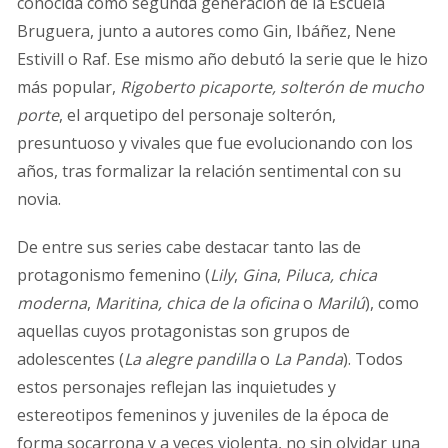
conocida como segunda generación de la Escuela
Bruguera, junto a autores como Gin, Ibáñez, Nene
Estivill o Raf. Ese mismo año debutó la serie que le hizo
más popular,
Rigoberto picaporte, solterón de mucho
porte
, el arquetipo del personaje solterón,
presuntuoso y vivales que fue evolucionando con los
años, tras formalizar la relación sentimental con su
novia.
De entre sus series cabe destacar tanto las de
protagonismo femenino (
Lily
,
Gina
,
Piluca, chica
moderna
,
Maritina, chica de la oficina
o
Marilú
), como
aquellas cuyos protagonistas son grupos de
adolescentes (
La alegre pandilla
o
La Panda
). Todos
estos personajes reflejan las inquietudes y
estereotipos femeninos y juveniles de la época de
forma socarrona y a veces violenta, no sin olvidar una