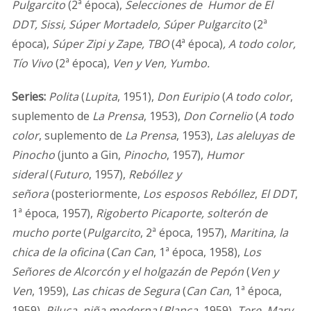
Pulgarcito
(2ª época),
Selecciones de Humor de El
DDT, Sissi, Súper Mortadelo, Súper Pulgarcito
(2ª
época),
Súper Zipi y Zape, TBO
(4ª época)
, A todo color,
Tío Vivo
(2ª época),
Ven y Ven, Yumbo.
Series:
Polita
(
Lupita
, 1951),
Don Euripio
(
A todo color
,
suplemento de
La Prensa
, 1953),
Don Cornelio
(
A todo
color
, suplemento de
La Prensa
, 1953),
Las aleluyas de
Pinocho
(junto a Gin,
Pinocho
, 1957),
Humor
sideral
(
Futuro
, 1957),
Rebóllez y
señora
(posteriormente,
Los esposos Rebóllez
,
El DDT
,
1ª época, 1957),
Rigoberto Picaporte, solterón de
mucho porte
(
Pulgarcito
, 2ª época, 1957),
Maritina, la
chica de la oficina
(
Can Can
, 1ª época, 1958),
Los
Señores de Alcorcón y el holgazán de Pepón
(
Ven y
Ven
, 1959),
Las chicas de Segura
(
Can Can
, 1ª época,
1959),
Piluca, niña moderna
(
Blanca
, 1959),
Tere, Mary