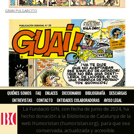
GRAN PULGARCITO
QUIÉNES SOMOS
FAQ
ENLACES
DICCIONARIO
BIBLIOGRAFÍA
DESCARGAS
ENTREVISTAS
CONTACTO
ENTIDADES COLABORADORAS
AVISO LEGAL
La Fundació GIN, con fecha de junio de 2024, ha
hecho donación a la Biblioteca de Catalunya de la
web Humoristan (humoristan.org), para que sea
conservada, actualizada y accesible.