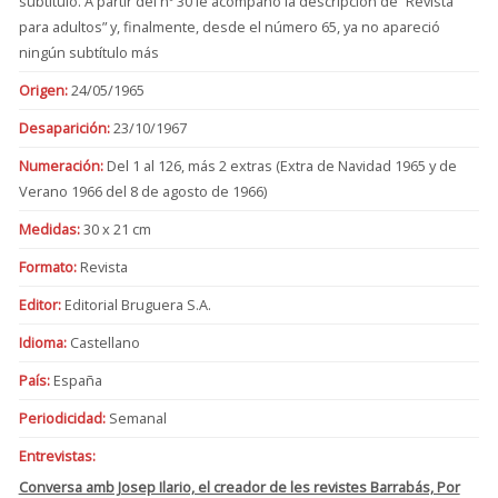
subtítulo. A partir del nº 30 le acompañó la descripción de “Revista
para adultos” y, finalmente, desde el número 65, ya no apareció
ningún subtítulo más
Origen:
24/05/1965
Desaparición:
23/10/1967
Numeración:
Del 1 al 126, más 2 extras (Extra de Navidad 1965 y de
Verano 1966 del 8 de agosto de 1966)
Medidas:
30 x 21 cm
Formato:
Revista
Editor:
Editorial Bruguera S.A.
Idioma:
Castellano
País:
España
Periodicidad:
Semanal
Entrevistas:
Conversa amb Josep Ilario, el creador de les revistes Barrabás, Por