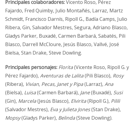
Principales colaboradores:
Vicento Roso, Pérez
Fajardo, Fred Quimby, Julio Montañés, Larraz, Martz
Schmidt, Francisco Darnís, Ripoll G., Badía Camps, Julio
Ribera, Gin, Salvador Mestres, Segura, Adriano Blasco,
Gladys Parker, Buxadé, Carmen Barbará, Sabatés, Pili
Blasco, Darrell McCloure, Jesús Blasco, Vallvé, José
Bielsa, Stan Drake, Steve Dowling.
Principales personajes:
Florita
(Vicente Roso, Ripoll G. y
Pérez Fajardo),
Aventuras de Lalita
(Pili Blasco),
Rosy
(Ribera),
Vivian, Pecas, Janet y Pipa
(Larraz),
Ana
(Bielsa),
Luisa
(Carmen Barbará),
Jane
(Buxadé),
Susi
(Gin),
Marcela
(Jesús Blasco),
Elvirita
(Ripoll G.),
Pilili
(Salvador Mestres),
Eva y Julieta Jones
(Stan Drake),
Mopsy
(Gladys Parker),
Belinda
(Steve Dowling).