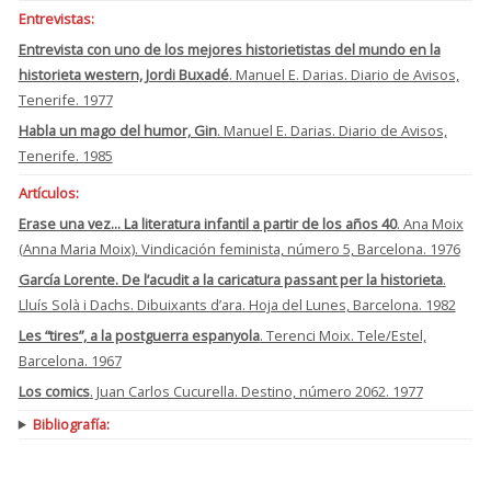
Entrevistas:
Entrevista con uno de los mejores historietistas del mundo en la
historieta western, Jordi Buxadé
. Manuel E. Darias. Diario de Avisos,
Tenerife. 1977
Habla un mago del humor, Gin
. Manuel E. Darias. Diario de Avisos,
Tenerife. 1985
Artículos:
Erase una vez... La literatura infantil a partir de los años 40
. Ana Moix
(Anna Maria Moix). Vindicación feminista, número 5, Barcelona. 1976
García Lorente. De l’acudit a la caricatura passant per la historieta
.
Lluís Solà i Dachs. Dibuixants d’ara. Hoja del Lunes, Barcelona. 1982
Les “tires”, a la postguerra espanyola
. Terenci Moix. Tele/Estel,
Barcelona. 1967
Los comics
. Juan Carlos Cucurella. Destino, número 2062. 1977
Bibliografía: