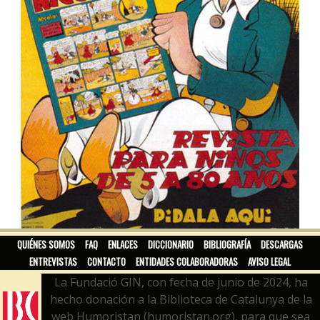
NICOLÁS
QUIÉNES SOMOS
FAQ
ENLACES
DICCIONARIO
BIBLIOGRAFÍA
DESCARGAS
ENTREVISTAS
CONTACTO
ENTIDADES COLABORADORAS
AVISO LEGAL
La Fundació GIN, con fecha de junio de 2024, ha
hecho donación a la Biblioteca de Catalunya de la
web Humoristan (humoristan.org), para que sea