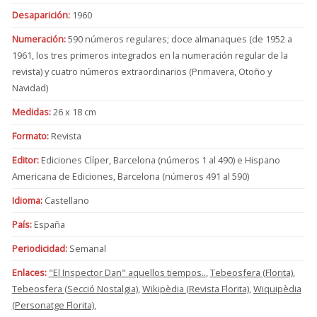
Desaparición:
1960
Numeración:
590 números regulares; doce almanaques (de 1952 a
1961, los tres primeros integrados en la numeración regular de la
revista) y cuatro números extraordinarios (Primavera, Otoño y
Navidad)
Medidas:
26 x 18 cm
Formato:
Revista
Editor:
Ediciones Clíper, Barcelona (números 1 al 490) e Hispano
Americana de Ediciones, Barcelona (números 491 al 590)
Idioma:
Castellano
País:
España
Periodicidad:
Semanal
Enlaces:
"El Inspector Dan" aquellos tiempos..
,
Tebeosfera (Florita)
,
Tebeosfera (Secció Nostalgia)
,
Wikipèdia (Revista Florita)
,
Wiquipèdia
(Personatge Florita)
,