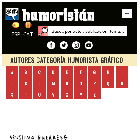
ESP
CAT
AUTORES CATEGORÍA HUMORISTA GRÁFICO
Inicio
A
B
C
D
E
F
G
H
I
Autores
J
K
L
M
N
O
P
Q
R
S
T
U
V
X
Y
Z