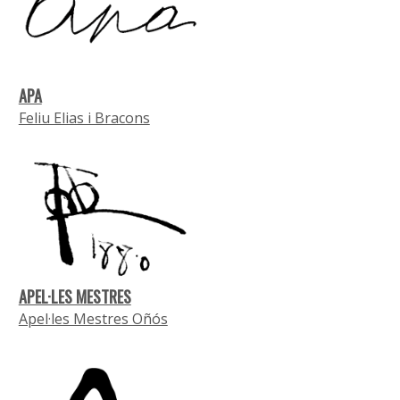
APA
Feliu Elias i Bracons
APEL·LES MESTRES
Apel·les Mestres Oñós