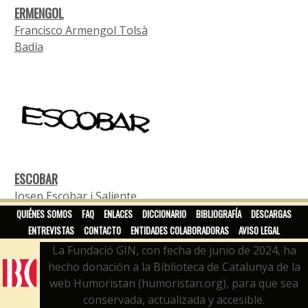
ERMENGOL
Francisco Armengol Tolsà
Badía
ESCOBAR
Josep Escobar i Saliente
QUIÉNES SOMOS
FAQ
ENLACES
DICCIONARIO
BIBLIOGRAFÍA
DESCARGAS
ENTREVISTAS
CONTACTO
ENTIDADES COLABORADORAS
AVISO LEGAL
La Fundació GIN, con fecha de junio de 2024, ha
hecho donación a la Biblioteca de Catalunya de la
web Humoristan (humoristan.org), para que sea
conservada, actualizada y accesible.