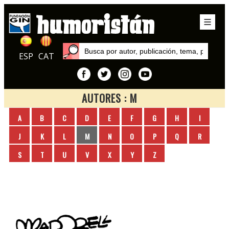
ESP
CAT
AUTORES : M
Inicio
A
B
C
D
E
F
G
H
I
Autores
J
K
L
M
N
O
P
Q
R
S
T
U
V
X
Y
Z