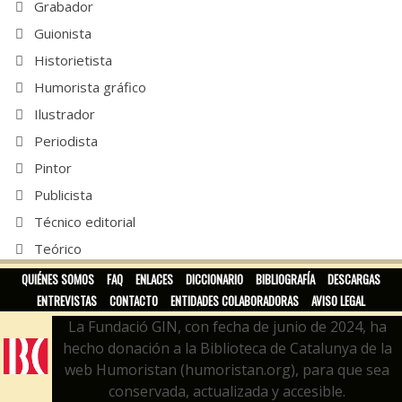
Grabador
Guionista
Historietista
Humorista gráfico
Ilustrador
Periodista
Pintor
Publicista
Técnico editorial
Teórico
Traductor
QUIÉNES SOMOS
FAQ
ENLACES
DICCIONARIO
BIBLIOGRAFÍA
DESCARGAS
ENTREVISTAS
CONTACTO
ENTIDADES COLABORADORAS
AVISO LEGAL
La Fundació GIN, con fecha de junio de 2024, ha
hecho donación a la Biblioteca de Catalunya de la
web Humoristan (humoristan.org), para que sea
conservada, actualizada y accesible.