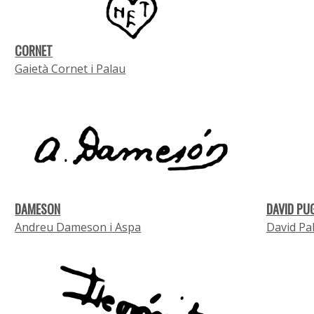
CORNET
Gaietà Cornet i Palau
DAMESON
DAVID PU
Andreu Dameson i Aspa
David Pa