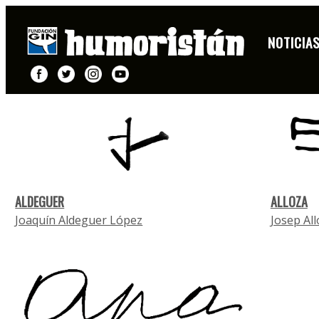
AUTORES CATEGORÍA CARICATURISTA
NOTICIA
A
B
C
D
E
F
G
H
I
J
ALDEGUER
ALLOZA
Joaquín Aldeguer López
Josep All