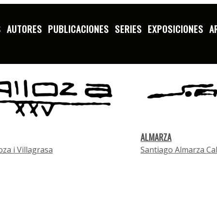
S
AUTORES
PUBLICACIONES
SERIES
EXPOSICIONES
A
K
L
M
N
O
P
Q
R
S
T
ALMARZA
oza i Villagrasa
Santiago Almarza Ca