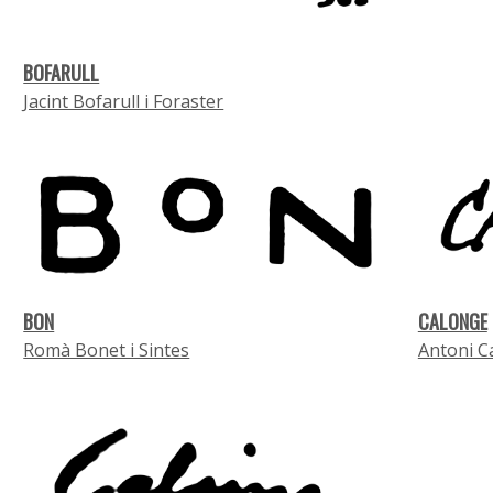
BOFARULL
Jacint Bofarull i Foraster
BON
CALONGE
Romà Bonet i Sintes
Antoni C