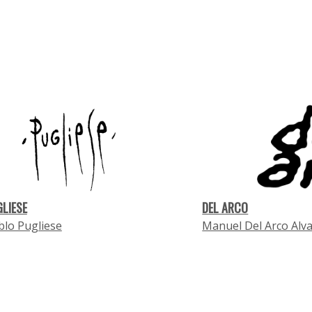
GLIESE
DEL ARCO
blo Pugliese
Manuel Del Arco Alv