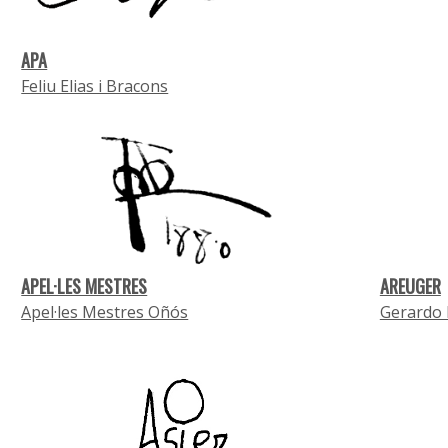
APA
Feliu Elias i Bracons
APEL·LES MESTRES
AREUGER
Apel·les Mestres Oñós
Gerardo 