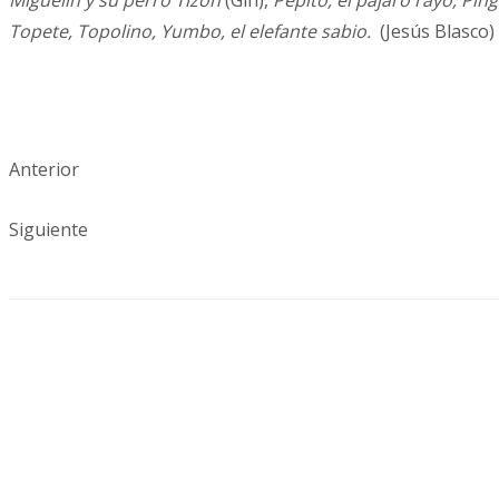
Miguelín y su perro Tizón
(Gin),
Pepito, el pájaro rayo, Ping
Topete,
Topolino, Yumbo, el elefante sabio.
(Jesús Blasco)
Anterior
Siguiente