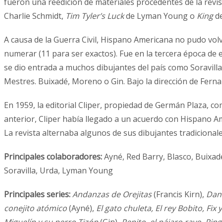
fueron una reedición de materiales procedentes de la revis
Charlie Schmidt,
Tim Tyler’s Luck
de Lyman Young o
King
de
A causa de la Guerra Civil, Hispano Americana no pudo volv
numerar (11 para ser exactos). Fue en la tercera época de
se dio entrada a muchos dibujantes del país como Soravilla 
Mestres. Buixadé, Moreno o Gin. Bajo la dirección de Fern
En 1959, la editorial Cliper, propiedad de Germán Plaza, c
anterior, Cliper había llegado a un acuerdo con Hispano A
La revista alternaba algunos de sus dibujantes tradicional
Principales colaboradores:
Ayné, Red Barry, Blasco, Buixad
Soravilla, Urda, Lyman Young
Principales series:
Andanzas de Orejitas
(Francis Kirn),
Dani
conejito atómico
(Ayné),
El gato chuleta, El rey Bobito, Fi