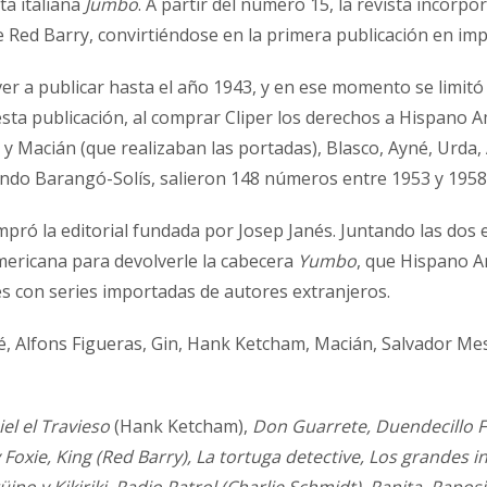
ta italiana
Jumbo
. A partir del número 15, la revista inco
 Red Barry, convirtiéndose en la primera publicación en impo
er a publicar hasta el año 1943, y en ese momento se limitó
 esta publicación, al comprar Cliper los derechos a Hispano
y Macián (que realizaban las portadas), Blasco, Ayné, Urda, 
ando Barangó-Solís, salieron 148 números entre 1953 y 1958
ompró la editorial fundada por Josep Janés. Juntando las dos 
mericana para devolverle la cabecera
Yumbo
, que Hispano A
es con series importadas de autores extranjeros.
é, Alfons Figueras, Gin, Hank Ketcham, Macián, Salvador Mes
el el Travieso
(Hank Ketcham),
Don Guarrete, Duendecillo F
x y Foxie, King (Red Barry), La tortuga detective, Los grand