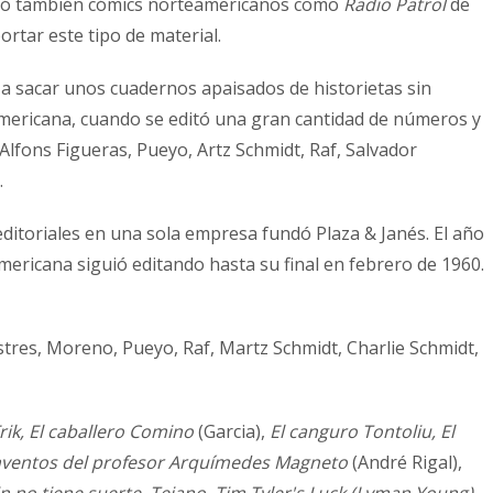
rporó también cómics norteamericanos como
Radio Patrol
de
rtar este tipo de material.
 a sacar unos cuadernos apaisados de historietas sin
 Americana, cuando se editó una gran cantidad de números y
Alfons Figueras, Pueyo, Artz Schmidt, Raf, Salvador
.
editoriales en una sola empresa fundó Plaza & Janés. El año
mericana siguió editando hasta su final en febrero de 1960.
tres, Moreno, Pueyo, Raf, Martz Schmidt, Charlie Schmidt,
rik, El caballero Comino
(Garcia),
El canguro Tontoliu, El
es inventos del profesor Arquímedes Magneto
(André Rigal),