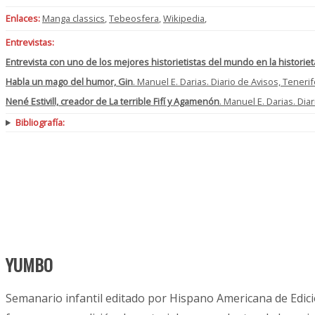
Enlaces:
Manga classics
,
Tebeosfera
,
Wikipedia
,
Entrevistas:
Entrevista con uno de los mejores historietistas del mundo en la historie
Habla un mago del humor, Gin
. Manuel E. Darias. Diario de Avisos, Tenerif
Nené Estivill, creador de La terrible Fifí y Agamenón
. Manuel E. Darias. Dia
Bibliografía:
YUMBO
Semanario infantil editado por Hispano Americana de Edic