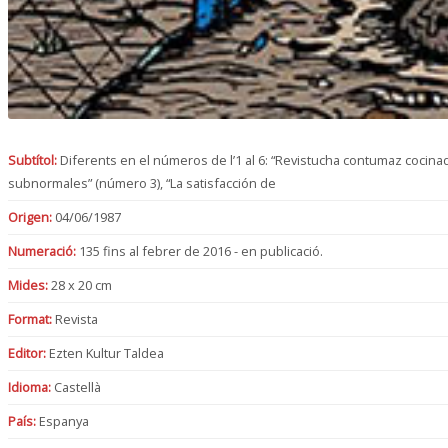
Subtítol:
Diferents en el números de l’1 al 6: “Revistucha contumaz cocinad
subnormales” (número 3), “La satisfacción de
Origen:
04/06/1987
Numeració:
135 fins al febrer de 2016 - en publicació.
Mides:
28 x 20 cm
Format:
Revista
Editor:
Ezten Kultur Taldea
Idioma:
Castellà
País:
Espanya