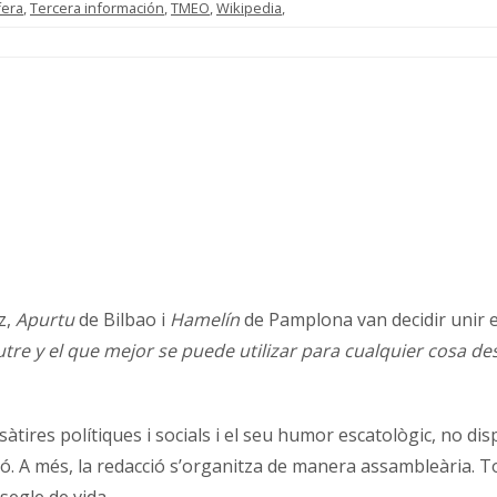
era
,
Tercera información
,
TMEO
,
Wikipedia
,
z,
Apurtu
de Bilbao i
Hamelín
de Pamplona van decidir unir es
re y el que mejor se puede utilizar para cualquier cosa de
 sàtires polítiques i socials i el seu humor escatològic, no d
A més, la redacció s’organitza de manera assambleària. Tot i
segle de vida.