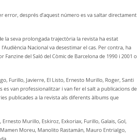
Per error, després d’aquest número es va saltar directament
de la seva prolongada trajectòria la revista ha estat
l’Audiència Nacional va desestimar el cas. Per contra, ha
lor Fanzine del Saló del Còmic de Barcelona de 1990 i 2001 o
, Furillo, Javierre, El Listo, Ernesto Murillo, Roger, Santi
s van professionalitzar i van fer el salt a publicacions de
ies publicades a la revista als diferents àlbums que
nesto Murillo, Eskiroz, Exkoriax, Furillo, Galais, Gol,
 M460, Mamen Moreu, Manolito Rastamán, Mauro Entrialgo,
eda.