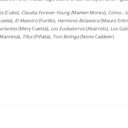
ús
(Cubo),
Claudia Forever
Young (
Mamen Moreu),
Cómo...
(
gueda),
El Maestro
(Furillo),
Herminio Bolaextra
(Mauro Entri
arlantes
(Mery Cuesta),
Los Euskalorros
(Abarrots),
Los Gal
Manresa),
Tifus
(Piñata),
Toni Bolinga
(Nono Cadáver).