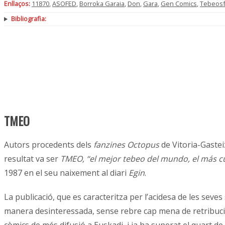
Enllaços:
11870
,
ASOFED
,
Borroka Garaia
,
Don
,
Gara
,
Gen Comics
,
Tebeosf
Bibliografia:
TMEO
Autors procedents dels
fanzines Octopus
de Vitoria-Gastei
resultat va ser
TMEO, “el mejor tebeo del mundo, el más cut
1987 en el seu naixement al diari
Egin
.
La publicació, que es caracteritza per l’acidesa de les seves
manera desinteressada, sense rebre cap mena de retribució. 
còmics de més difusió a Euskadi, i ja ha superat el quart de 