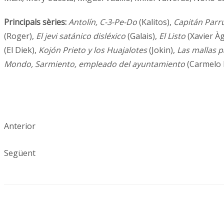
Principals sèries:
Antolín, C-3-Pe-Do
(Kalitos),
Capitán Parr
(Roger),
El jevi satánico disléxico
(Galais),
El Listo
(Xavier À
(El Diek),
Kojón Prieto y los Huajalotes
(Jokin),
Las mallas p
Mondo, Sarmiento, empleado del ayuntamiento
(Carmelo 
Anterior
Següent