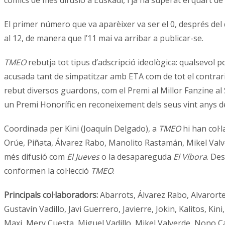
El primer número que va aparèixer va ser el 0, després del 
al 12, de manera que l’11 mai va arribar a publicar-se.
TMEO
rebutja tot tipus d’adscripció ideològica: qualsevol p
acusada tant de simpatitzar amb ETA com de tot el contrari.
rebut diversos guardons, com el Premi al Millor Fanzine al 
un Premi Honorífic en reconeixement dels seus vint anys de
Coordinada per Kini (Joaquín Delgado), a
TMEO
hi han col·l
Orúe, Piñata, Álvarez Rabo, Manolito Rastamán, Mikel Valve
més difusió com
El Jueves
o la desapareguda
El Víbora
. De
conformen la col·lecció
TMEO
.
Principals col·laboradors:
Abarrots, Álvarez Rabo, Alvarorte
Gustavín Vadillo, Javi Guerrero, Javierre, Jokin, Kalitos,
Maxi, Mery Cuesta, Miguel Vadillo, Mikel Valverde, Nono Ca