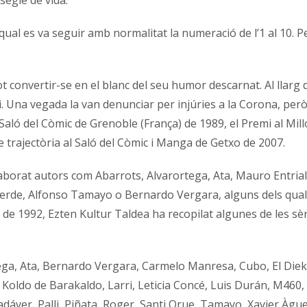
qual es va seguir amb normalitat la numeració de l’1 al 10. 
ot convertir-se en el blanc del seu humor descarnat. Al llarg 
 Una vegada la van denunciar per injúries a la Corona, però 
Saló del Còmic de Grenoble (França) de 1989, el Premi al Mil
 trajectòria al Saló del Còmic i Manga de Getxo de 2007.
aborat autors com Abarrots, Alvarortega, Ata, Mauro Entrialgo
rde, Alfonso Tamayo o Bernardo Vergara, alguns dels quals e
s de 1992, Ezten Kultur Taldea ha recopilat algunes de les sèr
ga, Ata, Bernardo Vergara, Carmelo Manresa, Cubo, El Diek, Er
 Kini, Koldo de Barakaldo, Larri, Leticia Concé, Luis Durán,
dáver, Palli, Piñata, Roger, Santi Orue, Tamayo, Xavier Àgu