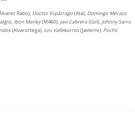
Álvarez Rabo),
Doctor Espárrago
(Ata),
Domingo Mecaso
algo),
Ibon Marley
(M460),
Javi Cabrero
(Gol),
Johnny Sarro
indos
(Alvarortega),
Los Vallekurros
(Javierre
), Pocho