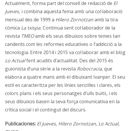
Actualment, forma part del consell de redacció de
El
Jueves,
i combina aquesta feina amb una col·laboració
mensual des de 1999 a
Hilero Zornotzan
amb la tira
còmica
La txispa.
Continua sent col·laborador de la
revista
TMEO
amb els seus dibuixos sobre temes tan
candents com les reformes educatives o l’addicció a la
tecnologia. Entre 2014 i 2015 va col·laborar amb el blog
Lo Actual
fent acudits d’actualitat. Des del 2015 és
guionista d’una sèrie a la revista
Robocracia,
que
elabora a quatre mans amb el dibuixant Ivanper. El seu
estil es caracteritza per les línies senzilles i clares, els
colors plans i els seus personatges d’ulls buits, i els
seus dibuixos basen la seva força comunicativa en la
crítica social i el contingut del discurs.
Publicaciones:
El Jueves, Hilero Zornotzan
,
Lo Actual,