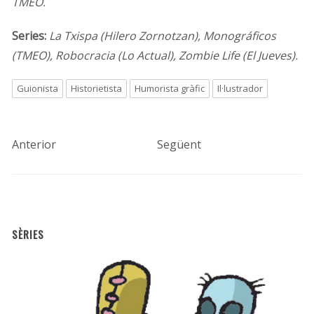
TMEO.
Series:
La Txispa (
Hilero Zornotzan)
, Monográficos
(TMEO), Robocracia (Lo Actual), Zombie Life (El Jueves).
Guionista
Historietista
Humorista gràfic
Il·lustrador
Anterior
Següent
SÈRIES