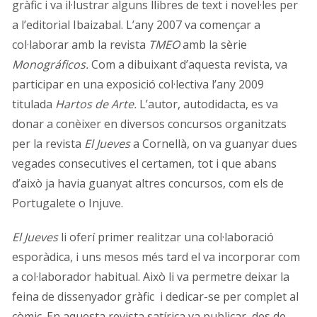
gràfic i va il·lustrar alguns llibres de text i novel·les per
a l’editorial Ibaizabal. L’any 2007 va començar a
col·laborar amb la revista
TMEO
amb la sèrie
Monográficos.
Com a dibuixant d’aquesta revista, va
participar en una exposició col·lectiva l’any 2009
titulada
Hartos de Arte.
L’autor, autodidacta, es va
donar a conèixer en diversos concursos organitzats
per la revista
El Jueves
a Cornellà, on va guanyar dues
vegades consecutives el certamen, tot i que abans
d’això ja havia guanyat altres concursos, com els de
Portugalete o Injuve.
El Jueves
li oferí primer realitzar una col·laboració
esporàdica, i uns mesos més tard el va incorporar com
a col·laborador habitual. Això li va permetre deixar la
feina de dissenyador gràfic i dedicar-se per complet al
còmic. En aquesta revista satírica va publicar, des de