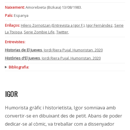
Naixement:
Amorebieta (Bizkaia) 13/08/1983.
País:
Espanya
Enllaços:
Hilero Zornotzan (Entrevista a Igor F.)
,
Igor Fernández
,
Serie
La Ttxispa
,
Serie Zombie Life
,
Twitter
,
Entrevistes:
Historias de El Jueves
. Jordi Riera Pujal. Humoristan. 2020
Històries d′El Jueves
. Jordi Riera Pujal. Humoristan. 2020
Bibliografia:
IGOR
Humorista gràfic i historietista, Igor somniava amb
convertir-se en dibuixant des de petit. Abans de poder
dedicar-se al còmic, va treballar com a dissenyador