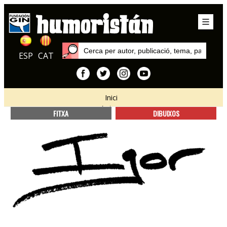
ESP
CAT
Inici
Autors
FITXA
DIBUIXOS