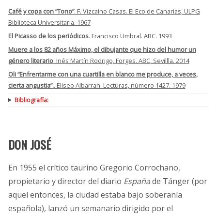
Café y copa con “Tono”
. F. Vizcaíno Casas. El Eco de Canarias, ULPG
Biblioteca Universitaria. 1967
El Picasso de los periódicos
. Francisco Umbral. ABC. 1993
Muere a los 82 años Máximo, el dibujante que hizo del humor un
género literario
. Inés Martín Rodrigo, Forges. ABC, Sevillla. 2014
Oli “Enfrentarme con una cuartilla en blanco me produce, a veces,
cierta angustia”.
. Eliseo Albarran. Lecturas, número 1427. 1979
Bibliografía:
DON JOSÉ
En 1955 el crítico taurino Gregorio Corrochano,
propietario y director del diario
España
de Tánger (por
aquel entonces, la ciudad estaba bajo soberanía
española), lanzó un semanario dirigido por el