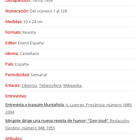
Desaparición:
19/03/1958
Numeración:
Del número 1 al 128
Medidas:
33 x 24 cm
Formato:
Revista
Editor:
Diario España
Idioma:
Castellano
País:
España
Periodicidad:
Semanal
Enlaces:
Ciberniz
,
Tebeosfera
,
Wikipedia
,
Entrevistas:
Entrevista a Joaquim Muntañola
. A. Luengo. Presència, número 1689.
2004
Mingote dirige una nueva revista de humor: “ Don José”
. Redacción.
Destino, número 948. 1955
Artículos: