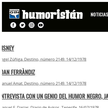
ARTÍCULOS AÑO 1978
NOTICIA
DISNEY
Ángel Zúñiga. Destino, número 2149. 14/12/1978
JOAN FERRÀNDIZ
Manuel Amat. Destino, número 2149. 14/12/1978
ENTREVISTA CON UN GENIO DEL HUMOR NEGRO, J
Manuel E. Darias. Diario de Avisos, Tenerife. 16/07/1978