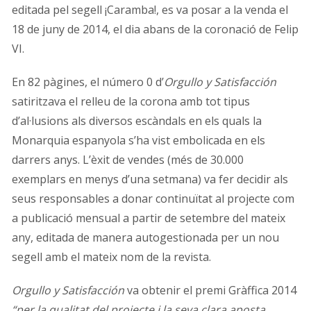
editada pel segell ¡Caramba!, es va posar a la venda el
18 de juny de 2014, el dia abans de la coronació de Felip
VI.
En 82 pàgines, el número 0 d’
Orgullo y Satisfacción
satiritzava el relleu de la corona amb tot tipus
d’al·lusions als diversos escàndals en els quals la
Monarquia espanyola s’ha vist embolicada en els
darrers anys. L’èxit de vendes (més de 30.000
exemplars en menys d’una setmana) va fer decidir als
seus responsables a donar continuïtat al projecte com
a publicació mensual a partir de setembre del mateix
any, editada de manera autogestionada per un nou
segell amb el mateix nom de la revista.
Orgullo y Satisfacción
va obtenir el premi Gràffica 2014
“per la qualitat del projecte i la seva clara aposta