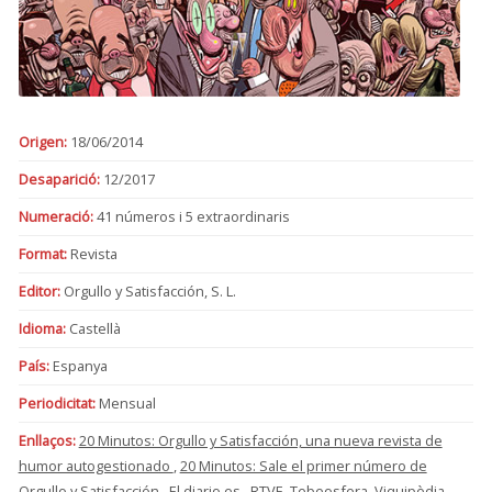
Origen:
18/06/2014
Desaparició:
12/2017
Numeració:
41 números i 5 extraordinaris
Format:
Revista
Editor:
Orgullo y Satisfacción, S. L.
Idioma:
Castellà
País:
Espanya
Periodicitat:
Mensual
Enllaços:
20 Minutos: Orgullo y Satisfacción, una nueva revista de
humor autogestionado
,
20 Minutos: Sale el primer número de
Orgullo y Satisfacción
,
El diario.es
,
RTVE
,
Tebeosfera
,
Viquipèdia
,