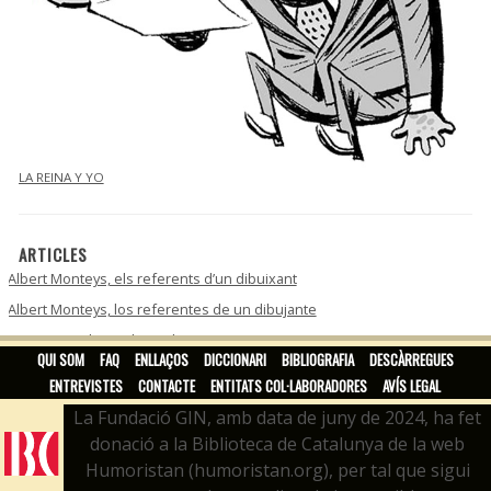
LA REINA Y YO
ARTICLES
Albert Monteys, els referents d’un dibuixant
Albert Monteys, los referentes de un dibujante
Bea Tormo, ilustradora e historietista
QUI SOM
FAQ
ENLLAÇOS
DICCIONARI
BIBLIOGRAFIA
DESCÀRREGUES
ENTREVISTES
CONTACTE
ENTITATS COL·LABORADORES
AVÍS LEGAL
La Fundació GIN, amb data de juny de 2024, ha fet
donació a la Biblioteca de Catalunya de la web
Humoristan (humoristan.org), per tal que sigui