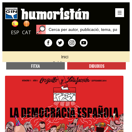
ESP
CAT
Inici
Publicacions
FITXA
DIBUIXOS