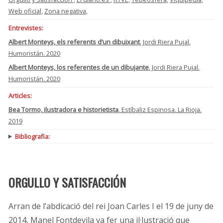
Web oficial
,
Zona negativa
,
Entrevistes:
Albert Monteys, els referents d’un dibuixant
. Jordi Riera Pujal.
Humoristán. 2020
Albert Monteys, los referentes de un dibujante
. Jordi Riera Pujal.
Humoristán. 2020
Articles:
Bea Tormo, ilustradora e historietista
. Estíbaliz Espinosa. La Rioja.
2019
Bibliografia:
ORGULLO Y SATISFACCIÓN
Arran de l’abdicació del rei Joan Carles I el 19 de juny de
2014, Manel Fontdevila va fer una il·lustració que