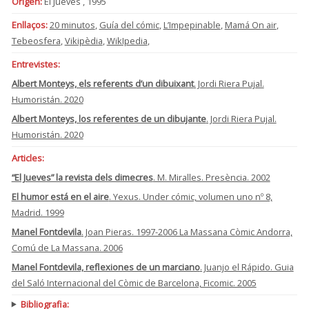
Origen:
El Jueves , 1995
Enllaços:
20 minutos
,
Guía del cómic
,
L’Impepinable
,
Mamá On air
,
Tebeosfera
,
Vikipèdia
,
WikIpedia
,
Entrevistes:
Albert Monteys, els referents d’un dibuixant
. Jordi Riera Pujal.
Humoristán. 2020
Albert Monteys, los referentes de un dibujante
. Jordi Riera Pujal.
Humoristán. 2020
Articles:
“El Jueves” la revista dels dimecres
. M. Miralles. Presència. 2002
El humor está en el aire
. Yexus. Under cómic, volumen uno nº 8,
Madrid. 1999
Manel Fontdevila
. Joan Pieras. 1997-2006 La Massana Còmic Andorra,
Comú de La Massana. 2006
Manel Fontdevila, reflexiones de un marciano
. Juanjo el Rápido. Guia
del Saló Internacional del Còmic de Barcelona, Ficomic. 2005
Bibliografia: