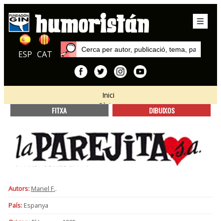
ESP
CAT
Inici
Sèries
FITXA
DIBUIXOS
Autors:
Manel F.
.
País:
Espanya