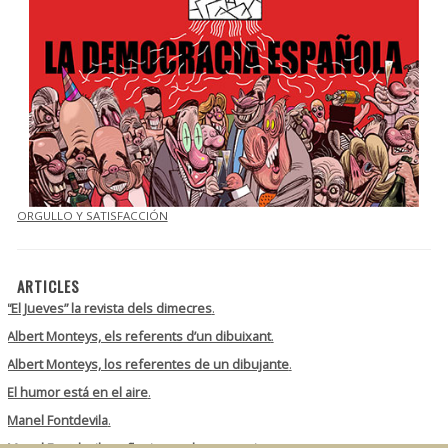
ORGULLO Y SATISFACCIÓN
ARTICLES
“El Jueves” la revista dels dimecres
.
Albert Monteys, els referents d’un dibuixant
.
Albert Monteys, los referentes de un dibujante
.
El humor está en el aire
.
Manel Fontdevila
.
Manel Fontdevila, reflexiones de un marciano
.