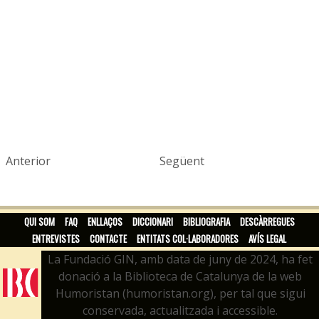
Anterior
Següent
QUI SOM
FAQ
ENLLAÇOS
DICCIONARI
BIBLIOGRAFIA
DESCÀRREGUES
ENTREVISTES
CONTACTE
ENTITATS COL·LABORADORES
AVÍS LEGAL
La Fundació GIN, amb data de juny de 2024, ha fet
donació a la Biblioteca de Catalunya de la web
Humoristan (humoristan.org), per tal que sigui
conservada, actualitzada i accessible.