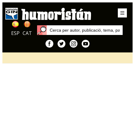
ESP
CAT
Inici
Articles