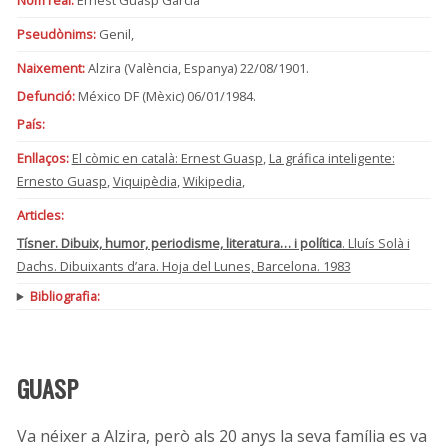
Pseudònims:
Genil,
Naixement:
Alzira (València, Espanya) 22/08/1901.
Defunció:
México DF (Mèxic) 06/01/1984.
País:
Enllaços:
El còmic en català: Ernest Guasp
,
La gráfica inteligente:
Ernesto Guasp
,
Viquipèdia
,
Wikipedia
,
Articles:
Tísner. Dibuix, humor, periodisme, literatura… i política
. Lluís Solà i
Dachs. Dibuixants d’ara. Hoja del Lunes, Barcelona. 1983
Bibliografia:
GUASP
Va néixer a Alzira, però als 20 anys la seva família es va