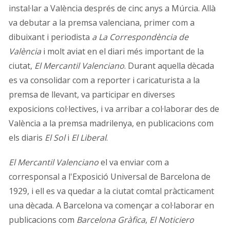
instal·lar a València després de cinc anys a Múrcia. Allà
va debutar a la premsa valenciana, primer com a
dibuixant i periodista
a La Correspondència de
València
i molt aviat en el diari més important de la
ciutat,
El Mercantil Valenciano
. Durant aquella dècada
es va consolidar com a reporter i caricaturista a la
premsa de llevant, va participar en diverses
exposicions col·lectives, i va arribar a col·laborar des de
València a la premsa madrilenya, en publicacions com
els diaris
El Sol
i
El Liberal
.
El Mercantil Valenciano
el va enviar com a
corresponsal a l'Exposició Universal de Barcelona de
1929, i ell es va quedar a la ciutat comtal pràcticament
una dècada. A Barcelona va començar a col·laborar en
publicacions com
Barcelona Gràfica
,
El Noticiero