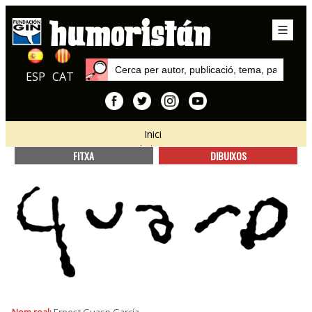
ESP
CAT
Inici
Autors
FITXA
DIBUIXOS
Nom real:
Ernest Guasp García