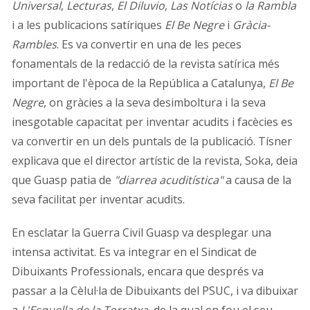
Universal
,
Lecturas
,
El Diluvio
,
Las Notícias
o
la Rambla
i a les publicacions satíriques
El Be Negre
i
Gràcia-
Rambles
. Es va convertir en una de les peces
fonamentals de la redacció de la revista satírica més
important de l'època de la República a Catalunya,
El Be
Negre
, on gràcies a la seva desimboltura i la seva
inesgotable capacitat per inventar acudits i facècies es
va convertir en un dels puntals de la publicació. Tísner
explicava que el director artístic de la revista, Soka, deia
que Guasp patia de
"diarrea acuditística"
a causa de la
seva facilitat per inventar acudits.
En esclatar la Guerra Civil Guasp va desplegar una
intensa activitat. Es va integrar en el Sindicat de
Dibuixants Professionals, encara que després va
passar a la Cèlul·la de Dibuixants del PSUC, i va dibuixar