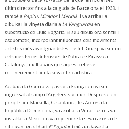
a
L'Esquella de la Torratxa
, de la qual en fou el seu
últim director fins a la caiguda de Barcelona el 1939, i
també a
Papitu
,
Mirador
i
Meridià
, i va arribar a
dibuixar la vinyeta diària a
La Vanguardia
en
substitució de Lluís Bagaría. El seu dibuix era senzill i
esquemàtic, incorporant influències dels moviments
artístics més avantguardistes. De fet, Guasp va ser un
dels més ferms defensors de l'obra de Picasso a
Catalunya, molt abans que aquest rebés el
reconeixement per la seva obra artística.
Acabada la Guerra va passar a França, on va ser
ingressat al camp d'Argelers-sur-mer. Després d'un
periple per Marsella, Casablanca, les Açores i la
República Dominicana, va arribar a Veracruz i es va
instal·lar a Mèxic, on va reprendre la seva carrera de
dibuixant en el diari
El Popular
i més endavant a