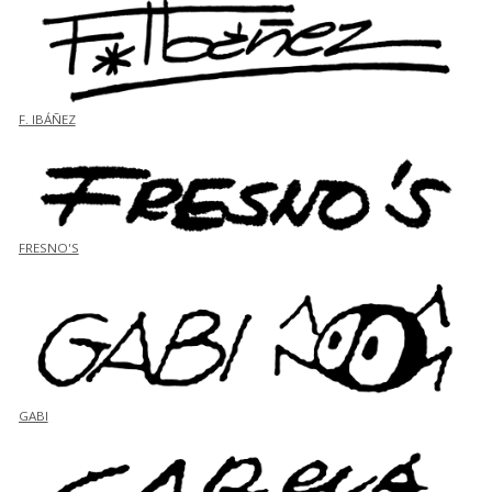
F. IBÁÑEZ
FRESNO'S
GABI