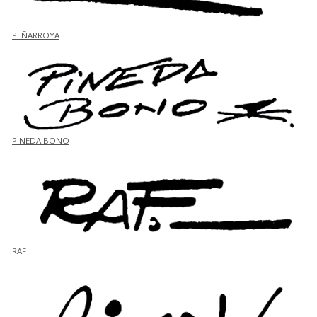
PEÑARROYA
PINEDA BONO
RAF