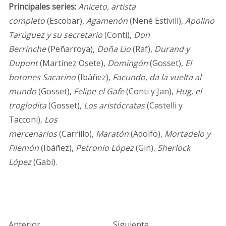
Principales series:
Aniceto, artista
completo
(Escobar),
Agamenón
(Nené Estivill),
Apolino
Tarúguez y su secretario
(Conti),
Don
Berrinche
(Peñarroya),
Doña Lio
(Raf),
Durand y
Dupont
(Martínez Osete),
Domingón
(Gosset),
El
botones Sacarino
(Ibáñez),
Facundo, da la vuelta al
mundo
(Gosset),
Felipe el Gafe
(Conti y Jan),
Hug, el
troglodita
(Gosset),
Los aristócratas
(Castelli y
Tacconi),
Los
mercenarios
(Carrillo),
Maratón
(Adolfo),
Mortadelo y
Filemón
(Ibáñez),
Petronio López
(Gin),
Sherlock
López
(Gabi).
Anterior
Siguiente