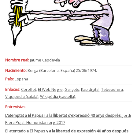
Nombre real:
Jaume Capdevila
Nacimiento:
Berga (Barcelona, España) 25/06/1974.
País:
España
Enlaces:
Coroflot
,
El Web Negre
,
Gargots
,
Kap digital
,
Tebeosfera
,
Viquipèdia (català)
,
Wikipèdia (castellà)
,
Entrevistas:
L’atemptat a El Papus i a la llibertat d’expressió 40 anys després
. Jordi
Riera Pujal. Humoristan.org. 2017
El atentado a El Papus y a la libertad de expresión 40 años después
.