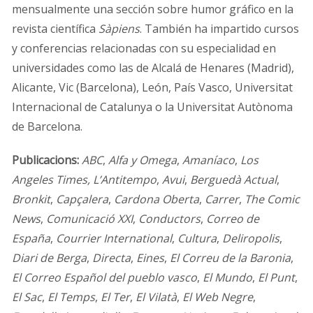
mensualmente una sección sobre humor gráfico en la
revista científica
Sàpiens
. También ha impartido cursos
y conferencias relacionadas con su especialidad en
universidades como las de Alcalá de Henares (Madrid),
Alicante, Vic (Barcelona), León, País Vasco, Universitat
Internacional de Catalunya o la Universitat Autònoma
de Barcelona.
Publicacions:
ABC
,
Alfa y Omega
,
Amaníaco
,
Los
Angeles Times,
L’Antitempo
,
Avui
,
Berguedà
Actual
,
Bronkit
,
Capçalera
,
Cardona
Oberta
,
Carrer
,
The Comic
News
,
Comunicació XXI
,
Conductors
,
Correo de
España
,
Courrier
International
,
Cultura
,
Deliropolis
,
Diari de Berga
,
Directa
,
Eines
,
El Correu de la Baronia
,
El Correo Español del pueblo vasco
,
El Mundo
,
El Punt
,
El Sac
,
El Temps
,
El Ter
,
El Vilatà
,
El Web Negre
,