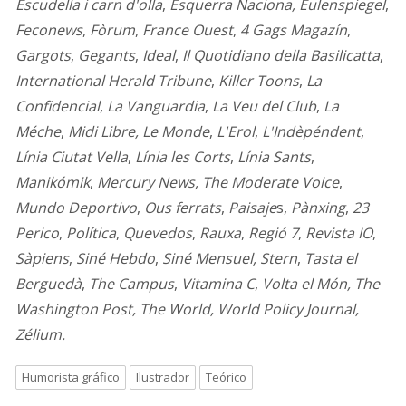
Escudella i carn d'olla
,
Esquerra Naciona,
Eulenspiegel
,
Feconews
,
Fòrum
,
France Ouest
,
4 Gags Magazín
,
Gargots
,
Gegants
,
Ideal
,
Il Quotidiano della Basilicatta
,
International Herald Tribune
,
Killer Toons
,
La
Confidencial
,
La Vanguardia
,
La Veu del Club
,
La
Méche
,
Midi Libre,
Le Monde
,
L'Erol
,
L'Indèpéndent
,
Línia Ciutat Vella
,
Línia les Corts
,
Línia Sants
,
Manikómik
,
Mercury News,
The Moderate Voice
,
Mundo Deportivo
,
Ous ferrats
,
Paisaje
s,
Pànxing
,
23
Perico
,
Política
,
Quevedos
,
Rauxa
,
Regió 7
,
Revista IO
,
Sàpiens
,
Siné Hebdo
,
Siné Mensuel,
Stern
,
Tasta el
Berguedà
,
The Campus
,
Vitamina
C
,
Volta el Món,
The
Washington Post, The World,
World Policy Journal,
Zélium.
Humorista gráfico
Ilustrador
Teórico