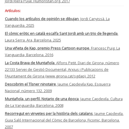
Jordi Riera Pujal. Humoristan.org. 2017
Artículos:
Cuando los artículos de opinión se dibujan
. Jordi Canyissà. La
Vanguardia. 2025
El còmic eròtic en català escalfa Sant Jordi amb un trio de llegenda
.
Laura Serra. Ara, Barcelona. 2025
Una viñeta de Kap, premio Press Cartoon europe
. Francesc Puig. La
Vanguardia, Barcelona. 2016
La Costa Brava de Muntañola
. Alfons Petit. Diari de Girona, número
22133 Servei de Gestió Documental, Arxius i Publicacions de
l’Ajuntament de Girona (www.girona.cat/sgdap). 2012
Descobrim el Tísner ninotaire
. Jaume Capdevila Kap. Esquerra
Nacional, número 132. 2009
Muntañola, un perfil. Notario de una época
. Jaume Capdevila. Cultura
de La Vanguardia, Barcelona. 2008
Recorregut en vinyetes per la història dels catalans
. Jaume Capdevila.
Guia Saló Internacional del Còmic de Barcelona, Ficomic, Barcelona.
2007