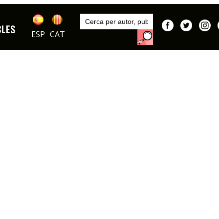
Inici
Publicacions
CLES
DIBUIXOS
Telele
ESP
CAT