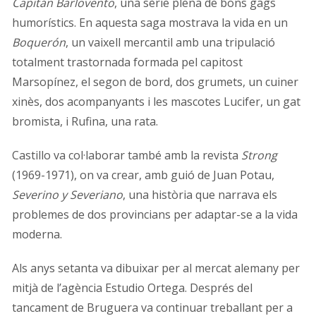
Capitán Barlovento
, una sèrie plena de bons gags
humorístics. En aquesta saga mostrava la vida en un
Boquerón
, un vaixell mercantil amb una tripulació
totalment trastornada formada pel capitost
Marsopínez, el segon de bord, dos grumets, un cuiner
xinès, dos acompanyants i les mascotes Lucifer, un gat
bromista, i Rufina, una rata.
Castillo va col·laborar també amb la revista
Strong
(1969-1971), on va crear, amb guió de Juan Potau,
Severino y Severiano
, una història que narrava els
problemes de dos provincians per adaptar-se a la vida
moderna.
Als anys setanta va dibuixar per al mercat alemany per
mitjà de l’agència Estudio Ortega. Després del
tancament de Bruguera va continuar treballant per a