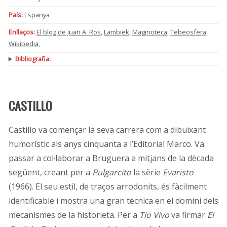
País:
Espanya
Enllaços:
El blog de Juan A. Ros
,
Lambiek
,
Maginoteca
,
Tebeosfera
,
Wikipedia
,
Bibliografia:
CASTILLO
Castillo va començar la seva carrera com a dibuixant
humorístic als anys cinquanta a l’Editorial Marco. Va
passar a col·laborar a Bruguera a mitjans de la dècada
següent, creant per a
Pulgarcito
la sèrie
Evaristo
(1966). El seu estil, de traços arrodonits, és fàcilment
identificable i mostra una gran tècnica en el domini dels
mecanismes de la historieta. Per a
Tío Vivo
va firmar
El