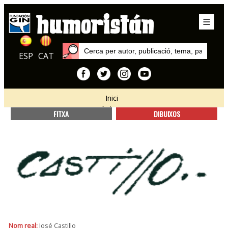
ESP
CAT
Inici
Autors
FITXA
DIBUIXOS
Nom real:
José Castillo