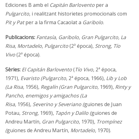
Ediciones B amb el
Capitán Barlovento
per a
Pulgarcito
, i realitzant historietes promocionals com
Pit y Pat
per a la firma Cacaolat a
Garibolo
.
Publicacions:
Fantasía, Garibolo, Gran Pulgarcito, La
Risa, Mortadelo, Pulgarcito
(2ª época),
Strong, Tío
Vivo
(2ª época).
Sèries:
El Capitán Barlovento
(
Tío Vivo,
2ª época,
1971),
Evaristo (Pulgarcito
, 2ª época, 1966),
Lib y Lob
(La Risa,
1956),
Regalín (Gran Pulgarcito
, 1969),
Rinty y
Pancho, enemigos y amigachos (La
Risa,
1956),
Severino y Severiano (
guiones de Juan
Potau,
Strong,
1969),
Tapón y Dalilo (
guiones de
Andreu Martín
, Gran Pulgarcito
, 1970),
Trompínez
(
guiones de Andreu Martín
, Mortadelo,
1970).