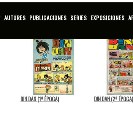
S
AUTORES
PUBLICACIONES
SERIES
EXPOSICIONES
A
L
M
N
O
P
Q
R
S
T
V
DIN DAN (1ª ÉPOCA)
DIN DAN (2ª ÉPOCA