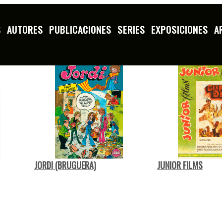
S
AUTORES
PUBLICACIONES
SERIES
EXPOSICIONES
A
L
M
N
O
P
Q
R
S
T
V
JORDI (BRUGUERA)
JUNIOR FILMS