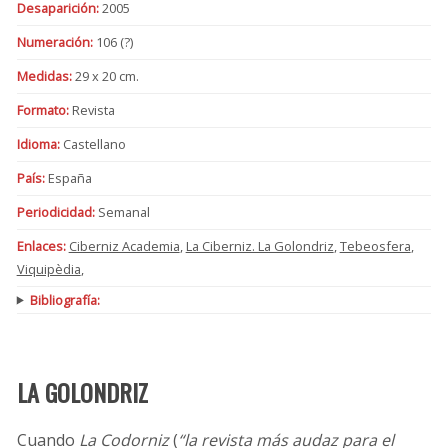
Desaparición:
2005
Numeración:
106 (?)
Medidas:
29 x 20 cm.
Formato:
Revista
Idioma:
Castellano
País:
España
Periodicidad:
Semanal
Enlaces:
Ciberniz Academia
,
La Ciberniz. La Golondriz
,
Tebeosfera
,
Viquipèdia
,
Bibliografía:
LA GOLONDRIZ
Cuando
La Codorniz
(
“la revista más audaz para el