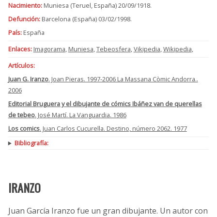
Nacimiento:
Muniesa (Teruel, España) 20/09/1918.
Defunción:
Barcelona (España) 03/02/1998.
País:
España
Enlaces:
Imagorama
,
Muniesa
,
Tebeosfera
,
Vikipedia
,
Wikipedia
,
Artículos:
Juan G. Iranzo
. Joan Pieras. 1997-2006 La Massana Còmic Andorra..
2006
Editorial Bruguera y el dibujante de cómics Ibáñez van de querellas
de tebeo
. José Martí. La Vanguardia. 1986
Los comics
. Juan Carlos Cucurella. Destino, número 2062. 1977
Bibliografía:
IRANZO
Juan García Iranzo fue un gran dibujante. Un autor con