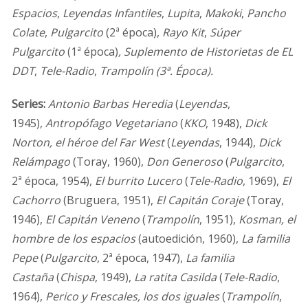
Espacios
,
Leyendas Infantiles
,
Lupita
,
Makoki
,
Pancho
Colate
,
Pulgarcito
(2ª época),
Rayo Kit
,
Súper
Pulgarcito
(1ª época)
, Suplemento de Historietas de EL
DDT
,
Tele-Radio
,
Trampolín (3ª. Época).
Series:
Antonio Barbas Heredia
(
Leyendas
,
1945),
Antropófago Vegetariano
(
KKO
, 1948),
Dick
Norton, el héroe del Far West
(
Leyendas
, 1944),
Dick
Relámpago
(Toray, 1960),
Don Generoso
(
Pulgarcito
,
2ª época, 1954),
El burrito Lucero
(
Tele-Radio
, 1969),
El
Cachorro
(Bruguera, 1951),
El Capitán Coraje
(Toray,
1946),
El Capitán Veneno
(
Trampolín
, 1951),
Kosman, el
hombre de los espacios
(autoedición, 1960),
La familia
Pepe
(
Pulgarcito
, 2ª época, 1947),
La familia
Castaña
(
Chispa
, 1949),
La ratita Casilda
(
Tele-Radio
,
1964),
Perico y Frescales, los dos iguales
(
Trampolín
,