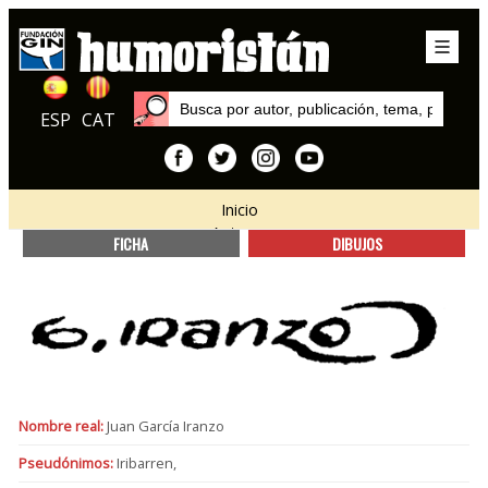
ESP
CAT
Inicio
Autores
FICHA
DIBUJOS
Nombre real:
Juan García Iranzo
Pseudónimos:
Iribarren,