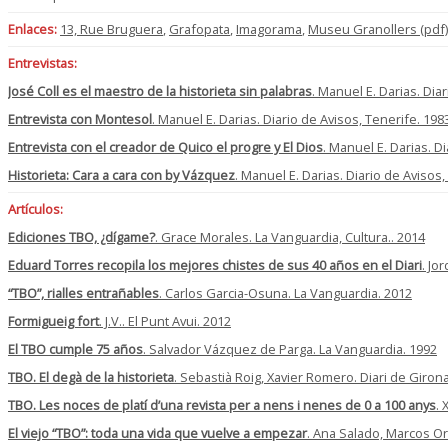
Enlaces:
13, Rue Bruguera
,
Grafopata
,
Imagorama
,
Museu Granollers (pdf)
Entrevistas:
José Coll es el maestro de la historieta sin palabras
. Manuel E. Darias. Dia
Entrevista con Montesol
. Manuel E. Darias. Diario de Avisos, Tenerife. 198
Entrevista con el creador de Quico el progre y El Dios
. Manuel E. Darias. D
Historieta: Cara a cara con by Vázquez
. Manuel E. Darias. Diario de Avisos,
Artículos:
Ediciones TBO, ¿dígame?
. Grace Morales. La Vanguardia, Cultura.. 2014
Eduard Torres recopila los mejores chistes de sus 40 años en el Diari
. Jo
“TBO”, rialles entrañables
. Carlos Garcia-Osuna. La Vanguardia. 2012
Formigueig fort
. J.V.. El Punt Avui. 2012
El TBO cumple 75 años
. Salvador Vázquez de Parga. La Vanguardia. 1992
TBO. El degà de la historieta
. Sebastià Roig, Xavier Romero. Diari de Girona
TBO. Les noces de platí d’una revista per a nens i nenes de 0 a 100 anys
. 
El viejo “TBO”: toda una vida que vuelve a empezar
. Ana Salado, Marcos O