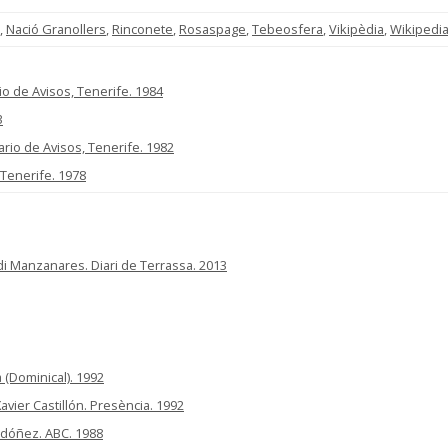
,
Nació Granollers
,
Rinconete
,
Rosaspage
,
Tebeosfera
,
Vikipèdia
,
Wikipedi
rio de Avisos, Tenerife. 1984
3
iario de Avisos, Tenerife. 1982
 Tenerife. 1978
rdi Manzanares. Diari de Terrassa. 2013
 (Dominical). 1992
Xavier Castillón. Presència. 1992
rdóñez. ABC. 1988