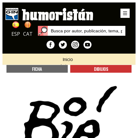
ESP
CAT
Inicio
Autores
FICHA
DIBUJOS