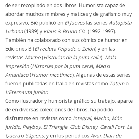
de ser recopilado en dos libros. Humorista capaz de
abordar muchos mimbres y matices y de grafismo muy
expresivo, Bié publicó en
El Jueves
las series
Autopista
Urbana
(1989) y
Klaus & Bruno Cía.
(1992-1997).
También ha colaborado con sus cómics de humor en
Ediciones B (
El recluta Felpudo
o
Zelón
) y en las
revistas
Macho
(
Historias de la puta calle
),
Mala
Impresión
(
Historias por la puta cara
),
Mad
o
Amaníaco
(
Humor nicotínico
). Algunas de estas series
fueron publicadas en Italia en revistas como
Totem
o
L’Eternauta Junior
.
Como ilustrador y humorista gráfico su trabajo, aparte
de en diversas colecciones de libros, ha podido
disfrutarse en revistas como
Integral
,
Macho
,
Món
Jurídic
,
Playboy
,
El Triangle
,
Club Disney
,
Cavall Fort
,
La
Quera
o
Sàpiens
, y en los periódicos
Avui
,
Diari de