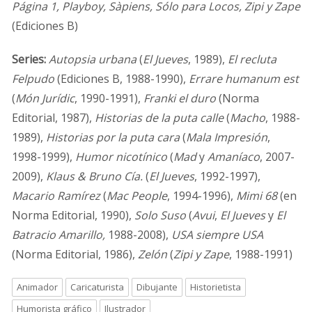
Página 1, Playboy, Sàpiens, Sólo para Locos, Zipi y Zape
(Ediciones B)
Series:
Autopsia urbana
(
El Jueves
, 1989),
El recluta
Felpudo
(Ediciones B, 1988-1990),
Errare humanum est
(
Món Jurídic
, 1990-1991),
Franki el duro
(Norma
Editorial, 1987),
Historias de la puta calle
(
Macho
, 1988-
1989),
Historias por la puta cara
(
Mala Impresión
,
1998-1999),
Humor nicotínico
(
Mad
y
Amaníaco
, 2007-
2009),
Klaus & Bruno Cía.
(
El Jueves
, 1992-1997),
Macario Ramírez
(
Mac People
, 1994-1996),
Mimi 68
(en
Norma Editorial, 1990),
Solo Suso
(
Avui
,
El Jueves
y
El
Batracio Amarillo,
1988-2008),
USA siempre USA
(Norma Editorial, 1986),
Zelón
(
Zipi y Zape
, 1988-1991)
Animador
Caricaturista
Dibujante
Historietista
Humorista gráfico
Ilustrador